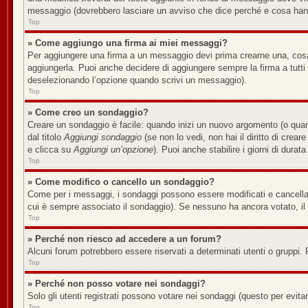
messaggio (dovrebbero lasciare un avviso che dice perché e cosa han
Top
» Come aggiungo una firma ai miei messaggi?
Per aggiungere una firma a un messaggio devi prima crearne una, cosa 
aggiungerla. Puoi anche decidere di aggiungere sempre la firma a tutt
deselezionando l’opzione quando scrivi un messaggio).
Top
» Come creo un sondaggio?
Creare un sondaggio è facile: quando inizi un nuovo argomento (o quan
dal titolo
Aggiungi sondaggio
(se non lo vedi, non hai il diritto di crear
e clicca su
Aggiungi un’opzione
). Puoi anche stabilire i giorni di durat
Top
» Come modifico o cancello un sondaggio?
Come per i messaggi, i sondaggi possono essere modificati e cancellati 
cui è sempre associato il sondaggio). Se nessuno ha ancora votato, il 
Top
» Perché non riesco ad accedere a un forum?
Alcuni forum potrebbero essere riservati a determinati utenti o gruppi. 
Top
» Perché non posso votare nei sondaggi?
Solo gli utenti registrati possono votare nei sondaggi (questo per evitare
Top