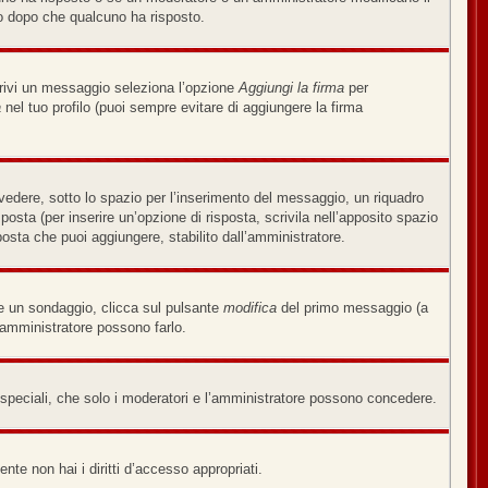
o dopo che qualcuno ha risposto.
crivi un messaggio seleziona l’opzione
Aggiungi la firma
per
a
nel tuo profilo (puoi sempre evitare di aggiungere la firma
edere, sotto lo spazio per l’inserimento del messaggio, un riquadro
sposta (per inserire un’opzione di risposta, scrivila nell’apposito spazio
sposta che puoi aggiungere, stabilito dall’amministratore.
re un sondaggio, clicca sul pulsante
modifica
del primo messaggio (a
’amministratore possono farlo.
i speciali, che solo i moderatori e l’amministratore possono concedere.
nte non hai i diritti d’accesso appropriati.