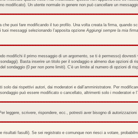
no modificato). Un utente normale in genere non può cancellare un messaggi
che puoi fare modificando il tuo profilo. Una volta creata la firma, quando s
i i tuoi messaggi selezionando l’apposita opzione
Aggiungi sempre la mia firm
do modifichi il primo messaggio di un argomento, se ti è permesso) dovresti v
e sondaggi). Basta inserire un titolo per il sondaggio e almeno due opzioni di ri
a del sondaggio (0 per non porre limiti). C’è un limite al numero di opzioni di ri
solo dai rispettivi autori, dai moderatori e dall’amministratore. Per modifica
sondaggio può essere modificato o cancellato, altrimenti solo i moderatori e l
Per leggere, scrivere, rispondere, ecc., potresti aver bisogno di autorizzazion
 risultati fasulli). Se sei registrato e comunque non riesci a votare, probabilme