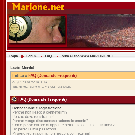
Login
Forum
FAQ
Torna al sito WWW.MARIONE.NET
Lazio Merda!
Indice
»
FAQ (Domande Frequenti)
Oggi è 08/08/2026, 3:19
Tutti gli orari sono UTC + 1 ora [
ora legale
]
FAQ (Domande Frequenti)
Connessione e registrazione
Perché non riesco a connettermi?
Perché devo registrarmi?
Perché vengo disconnesso automaticamente?
Come posso evitare di apparire nella lista degli utenti in linea?
Ho perso la mia password!
Mi sono registrato ma non riesco a connettermi!