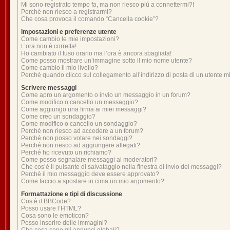
Mi sono registrato tempo fa, ma non riesco piú a connettermi?!
Perché non riesco a registrarmi?
Che cosa provoca il comando “Cancella cookie”?
Impostazioni e preferenze utente
Come cambio le mie impostazioni?
L’ora non è corretta!
Ho cambiato il fuso orario ma l’ora è ancora sbagliata!
Come posso mostrare un’immagine sotto il mio nome utente?
Come cambio il mio livello?
Perché quando clicco sul collegamento all’indirizzo di posta di un utente 
Scrivere messaggi
Come apro un argomento o invio un messaggio in un forum?
Come modifico o cancello un messaggio?
Come aggiungo una firma ai miei messaggi?
Come creo un sondaggio?
Come modifico o cancello un sondaggio?
Perché non riesco ad accedere a un forum?
Perché non posso votare nei sondaggi?
Perché non riesco ad aggiungere allegati?
Perché ho ricevuto un richiamo?
Come posso segnalare messaggi ai moderatori?
Che cos’è il pulsante di salvataggio nella finestra di invio dei messaggi?
Perché il mio messaggio deve essere approvato?
Come faccio a spostare in cima un mio argomento?
Formattazione e tipi di discussione
Cos’è il BBCode?
Posso usare l’HTML?
Cosa sono le emoticon?
Posso inserire delle immagini?