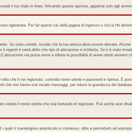
condi il tuo stato in linea
. Attivando questa opzione, apparirai solo agli ammi
re rigenerata. Per far questo vai nella pagina di ingresso e clicca
Ho diment
nte. Se sono corretti, ricorda che la tua utenza deve essere attivata. Alcune 
ti registri ti verrà detto che tipo di attivazione è richiesta. Se ti è stato invi
(L’attivazione via posta serve a ridurre la possibilità di avere utenti anonimi 
a volta che ti sei registrato, controlla nome utente e password e riprova. È pos
enti che non hanno mai inviato messaggi, per ridurre la grandezza del database
re vietato il nome utente che stai tentando di registrare. Può anche aver disabili
B i quali ti mantengono autenticato e connesso, oltre a permetterti ad esempio 