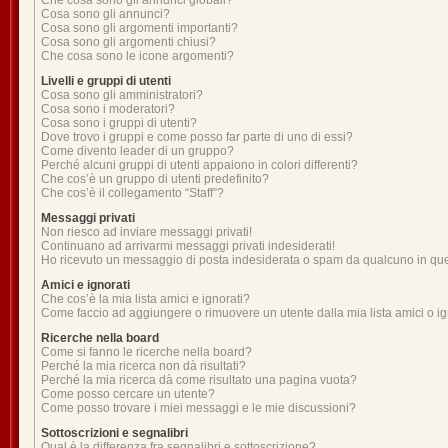
Che cosa sono gli annunci globali?
Cosa sono gli annunci?
Cosa sono gli argomenti importanti?
Cosa sono gli argomenti chiusi?
Che cosa sono le icone argomenti?
Livelli e gruppi di utenti
Cosa sono gli amministratori?
Cosa sono i moderatori?
Cosa sono i gruppi di utenti?
Dove trovo i gruppi e come posso far parte di uno di essi?
Come divento leader di un gruppo?
Perché alcuni gruppi di utenti appaiono in colori differenti?
Che cos’è un gruppo di utenti predefinito?
Che cos’è il collegamento “Staff”?
Messaggi privati
Non riesco ad inviare messaggi privati!
Continuano ad arrivarmi messaggi privati indesiderati!
Ho ricevuto un messaggio di posta indesiderata o spam da qualcuno in qu
Amici e ignorati
Che cos’è la mia lista amici e ignorati?
Come faccio ad aggiungere o rimuovere un utente dalla mia lista amici o ig
Ricerche nella board
Come si fanno le ricerche nella board?
Perché la mia ricerca non dà risultati?
Perché la mia ricerca dà come risultato una pagina vuota?
Come posso cercare un utente?
Come posso trovare i miei messaggi e le mie discussioni?
Sottoscrizioni e segnalibri
Qual è la differenza fra segnalibri e sottoscrizione?