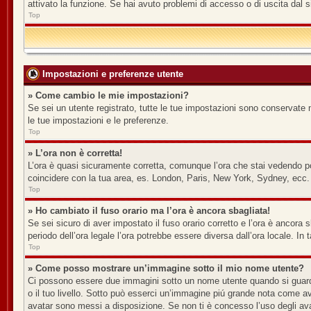
attivato la funzione. Se hai avuto problemi di accesso o di uscita dal s
Top
Impostazioni e preferenze utente
» Come cambio le mie impostazioni?
Se sei un utente registrato, tutte le tue impostazioni sono conservate 
le tue impostazioni e le preferenze.
Top
» L’ora non è corretta!
L’ora è quasi sicuramente corretta, comunque l’ora che stai vedendo potr
coincidere con la tua area, es. London, Paris, New York, Sydney, ecc. N
Top
» Ho cambiato il fuso orario ma l’ora è ancora sbagliata!
Se sei sicuro di aver impostato il fuso orario corretto e l’ora è ancora s
periodo dell’ora legale l’ora potrebbe essere diversa dall’ora locale. In 
Top
» Come posso mostrare un’immagine sotto il mio nome utente?
Ci possono essere due immagini sotto un nome utente quando si guardan
o il tuo livello. Sotto può esserci un’immagine piú grande nota come av
avatar sono messi a disposizione. Se non ti è concesso l’uso degli avat