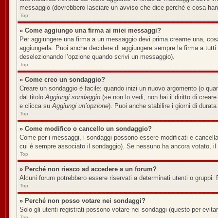
messaggio (dovrebbero lasciare un avviso che dice perché e cosa han
Top
» Come aggiungo una firma ai miei messaggi?
Per aggiungere una firma a un messaggio devi prima crearne una, cosa 
aggiungerla. Puoi anche decidere di aggiungere sempre la firma a tutt
deselezionando l’opzione quando scrivi un messaggio).
Top
» Come creo un sondaggio?
Creare un sondaggio è facile: quando inizi un nuovo argomento (o quan
dal titolo
Aggiungi sondaggio
(se non lo vedi, non hai il diritto di crear
e clicca su
Aggiungi un’opzione
). Puoi anche stabilire i giorni di durat
Top
» Come modifico o cancello un sondaggio?
Come per i messaggi, i sondaggi possono essere modificati e cancellati 
cui è sempre associato il sondaggio). Se nessuno ha ancora votato, il 
Top
» Perché non riesco ad accedere a un forum?
Alcuni forum potrebbero essere riservati a determinati utenti o gruppi. 
Top
» Perché non posso votare nei sondaggi?
Solo gli utenti registrati possono votare nei sondaggi (questo per evitare
Top