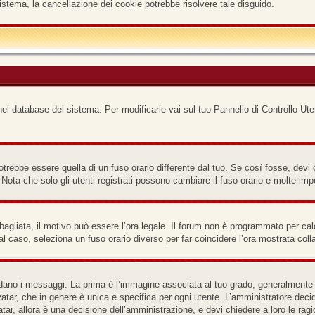
istema, la cancellazione dei cookie potrebbe risolvere tale disguido.
nel database del sistema. Per modificarle vai sul tuo Pannello di Controllo Ute
ebbe essere quella di un fuso orario differente dal tuo. Se cosí fosse, devi cam
ota che solo gli utenti registrati possono cambiare il fuso orario e molte imp
bagliata, il motivo può essere l’ora legale. Il forum non è programmato per calco
tal caso, seleziona un fuso orario diverso per far coincidere l’ora mostrata coll
o i messaggi. La prima è l’immagine associata al tuo grado, generalmente ha l
atar, che in genere è unica e specifica per ogni utente. L’amministratore decid
ar, allora è una decisione dell’amministrazione, e devi chiedere a loro le ragi