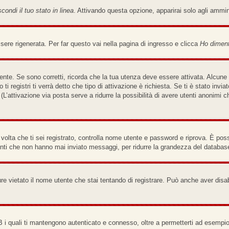
condi il tuo stato in linea
. Attivando questa opzione, apparirai solo agli ammi
re rigenerata. Per far questo vai nella pagina di ingresso e clicca
Ho diment
nte. Se sono corretti, ricorda che la tua utenza deve essere attivata. Alcune 
ti registri ti verrà detto che tipo di attivazione è richiesta. Se ti è stato invi
(L’attivazione via posta serve a ridurre la possibilità di avere utenti anonimi 
a volta che ti sei registrato, controlla nome utente e password e riprova. È pos
enti che non hanno mai inviato messaggi, per ridurre la grandezza del database
re vietato il nome utente che stai tentando di registrare. Può anche aver disabili
B i quali ti mantengono autenticato e connesso, oltre a permetterti ad esempio 