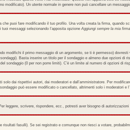
no modificato). Un utente normale in genere non può cancellare un messaggi
che puoi fare modificando il tuo profilo. Una volta creata la firma, quando s
i i tuoi messaggi selezionando l’apposita opzione
Aggiungi sempre la mia firm
do modifichi il primo messaggio di un argomento, se ti è permesso) dovresti v
e sondaggi). Basta inserire un titolo per il sondaggio e almeno due opzioni di ri
a del sondaggio (0 per non porre limiti). C’è un limite al numero di opzioni di ri
solo dai rispettivi autori, dai moderatori e dall’amministratore. Per modifica
sondaggio può essere modificato o cancellato, altrimenti solo i moderatori e l
Per leggere, scrivere, rispondere, ecc., potresti aver bisogno di autorizzazion
 risultati fasulli). Se sei registrato e comunque non riesci a votare, probabilme