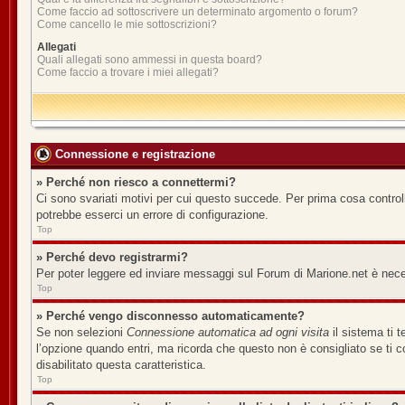
Come faccio ad sottoscrivere un determinato argomento o forum?
Come cancello le mie sottoscrizioni?
Allegati
Quali allegati sono ammessi in questa board?
Come faccio a trovare i miei allegati?
Connessione e registrazione
» Perché non riesco a connettermi?
Ci sono svariati motivi per cui questo succede. Per prima cosa controll
potrebbe esserci un errore di configurazione.
Top
» Perché devo registrarmi?
Per poter leggere ed inviare messaggi sul Forum di Marione.net è necess
Top
» Perché vengo disconnesso automaticamente?
Se non selezioni
Connessione automatica ad ogni visita
il sistema ti 
l’opzione quando entri, ma ricorda che questo non è consigliato se ti co
disabilitato questa caratteristica.
Top