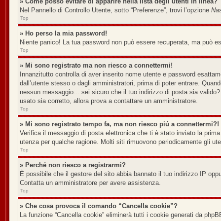
» Come posso evitare di apparire nella lista degli utenti in linea?
Nel Pannello di Controllo Utente, sotto “Preferenze”, trovi l’opzione
Nas
Top
» Ho perso la mia password!
Niente panico! La tua password non può essere recuperata, ma può esse
Top
» Mi sono registrato ma non riesco a connettermi!
Innanzitutto controlla di aver inserito nome utente e password esattame
dall’utente stesso o dagli amministratori, prima di poter entrare. Quando 
nessun messaggio... sei sicuro che il tuo indirizzo di posta sia valido? 
usato sia corretto, allora prova a contattare un amministratore.
Top
» Mi sono registrato tempo fa, ma non riesco piú a connettermi?!
Verifica il messaggio di posta elettronica che ti è stato inviato la prim
utenza per qualche ragione. Molti siti rimuovono periodicamente gli ut
Top
» Perché non riesco a registrarmi?
È possibile che il gestore del sito abbia bannato il tuo indirizzo IP oppu
Contatta un amministratore per avere assistenza.
Top
» Che cosa provoca il comando “Cancella cookie”?
La funzione “Cancella cookie” eliminerà tutti i cookie generati da phpB