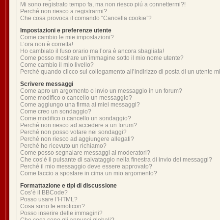
Mi sono registrato tempo fa, ma non riesco piú a connettermi?!
Perché non riesco a registrarmi?
Che cosa provoca il comando “Cancella cookie”?
Impostazioni e preferenze utente
Come cambio le mie impostazioni?
L’ora non è corretta!
Ho cambiato il fuso orario ma l’ora è ancora sbagliata!
Come posso mostrare un’immagine sotto il mio nome utente?
Come cambio il mio livello?
Perché quando clicco sul collegamento all’indirizzo di posta di un utente 
Scrivere messaggi
Come apro un argomento o invio un messaggio in un forum?
Come modifico o cancello un messaggio?
Come aggiungo una firma ai miei messaggi?
Come creo un sondaggio?
Come modifico o cancello un sondaggio?
Perché non riesco ad accedere a un forum?
Perché non posso votare nei sondaggi?
Perché non riesco ad aggiungere allegati?
Perché ho ricevuto un richiamo?
Come posso segnalare messaggi ai moderatori?
Che cos’è il pulsante di salvataggio nella finestra di invio dei messaggi?
Perché il mio messaggio deve essere approvato?
Come faccio a spostare in cima un mio argomento?
Formattazione e tipi di discussione
Cos’è il BBCode?
Posso usare l’HTML?
Cosa sono le emoticon?
Posso inserire delle immagini?