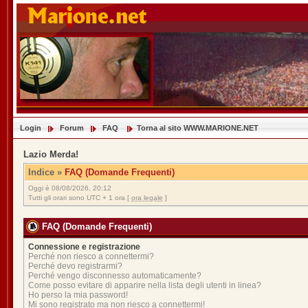
Login
Forum
FAQ
Torna al sito WWW.MARIONE.NET
Lazio Merda!
Indice
»
FAQ (Domande Frequenti)
Oggi è 08/08/2026, 20:12
Tutti gli orari sono UTC + 1 ora [
ora legale
]
FAQ (Domande Frequenti)
Connessione e registrazione
Perché non riesco a connettermi?
Perché devo registrarmi?
Perché vengo disconnesso automaticamente?
Come posso evitare di apparire nella lista degli utenti in linea?
Ho perso la mia password!
Mi sono registrato ma non riesco a connettermi!