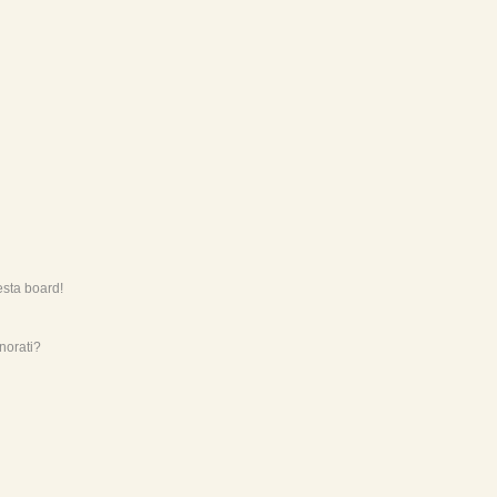
esta board!
norati?