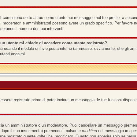
i compaiono sotto al tuo nome utente nei messaggi e nel tuo profilo, a seconda d
 es., moderatori e amministratori possono avere un grado specifico. Per favore 
seranno il numero dei tuoi interventi.
 un utente mi chiede di accedere come utente registrato?
tenti usando il modulo di invio posta interno (ammesso, ovviamente, che gli am
utenti anonimi.
 essere registrato prima di poter inviare un messaggio: le tue funzioni disponib
 sia un amministratore o un moderatore. Puoi cancellare un messaggio premend
 dopo il suo inserimento) premendo il pulsante
modifica
nel messaggio in quest
iene mostrato quante volte l’hai modificato. Questo non apparirà solo se ness