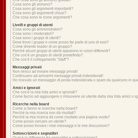
Che cosa sono gli annunci globali?
Cosa sono gli annunci?
Cosa sono gli argomenti importanti?
Cosa sono gli argomenti chiusi?
Che cosa sono le icone argomenti?
Livelli e gruppi di utenti
Cosa sono gli amministratori?
Cosa sono i moderatori?
Cosa sono i gruppi di utenti?
Dove trovo i gruppi e come posso far parte di uno di essi?
Come divento leader di un gruppo?
Perché alcuni gruppi di utenti appaiono in colori differenti?
Che cos’è un gruppo di utenti predefinito?
Che cos’è il collegamento “Staff”?
Messaggi privati
Non riesco ad inviare messaggi privati!
Continuano ad arrivarmi messaggi privati indesiderati!
Ho ricevuto un messaggio di posta indesiderata o spam da qualcuno in qu
Amici e ignorati
Che cos’è la mia lista amici e ignorati?
Come faccio ad aggiungere o rimuovere un utente dalla mia lista amici o ig
Ricerche nella board
Come si fanno le ricerche nella board?
Perché la mia ricerca non dà risultati?
Perché la mia ricerca dà come risultato una pagina vuota?
Come posso cercare un utente?
Come posso trovare i miei messaggi e le mie discussioni?
Sottoscrizioni e segnalibri
Qual è la differenza fra segnalibri e sottoscrizione?