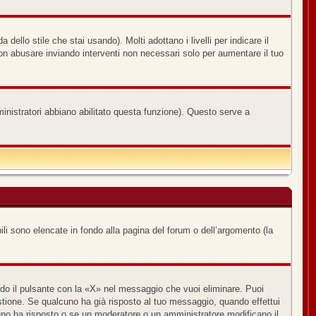
ello stile che stai usando). Molti adottano i livelli per indicare il
non abusare inviando interventi non necessari solo per aumentare il tuo
ministratori abbiano abilitato questa funzione). Questo serve a
ili sono elencate in fondo alla pagina del forum o dell’argomento (la
o il pulsante con la «X» nel messaggio che vuoi eliminare. Puoi
ione. Se qualcuno ha già risposto al tuo messaggio, quando effettui
uno ha risposto o se un moderatore o un amministratore modificano il