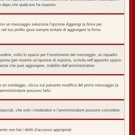
o dopo che qualcuno ha risposto.
crivi un messaggio seleziona l’opzione
Aggiungi la firma
per
a
nel tuo profilo (puoi sempre evitare di aggiungere la firma
edere, sotto lo spazio per l’inserimento del messaggio, un riquadro
sposta (per inserire un’opzione di risposta, scrivila nell’apposito spazio
sposta che puoi aggiungere, stabilito dall’amministratore.
re un sondaggio, clicca sul pulsante
modifica
del primo messaggio (a
’amministratore possono farlo.
i speciali, che solo i moderatori e l’amministratore possono concedere.
nte non hai i diritti d’accesso appropriati.