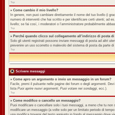
Top
» Come cambio il mio livello?
In genere, non puoi cambiare direttamente il nome del tuo livello (i grad
numero di interventi che hai scritto e per identificare certi utenti; ad
livello; se fai cosí, i moderatori o l’amministratore probabilmente abbas
Top
» Perché quando clicco sul collegamento all’indirizzo di posta di
Solo gli utenti registrati possono inviare messaggi di posta ad altri u
prevenire un uso scorretto o malevolo del sistema di posta da parte di 
Top
Scrivere messaggi
» Come apro un argomento o invio un messaggio in un forum?
Facile, premi il pulsante nelle pagine dei forum o degli argomenti. Devi
lista
Puoi aprire nuovi argomenti
,
Puoi votare nei sondaggi
, ecc.).
Top
» Come modifico o cancello un messaggio?
Puoi modificare o cancellare solo i tuoi messaggi, a meno che tu non
modificare un messaggio (a volte solo per un limitato periodo di tempo
una modifica troverai del testo aggiunto in fondo al messaggio dove v