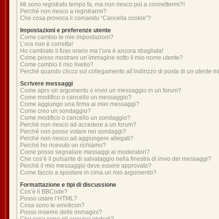
Mi sono registrato tempo fa, ma non riesco piú a connettermi?!
Perché non riesco a registrarmi?
Che cosa provoca il comando “Cancella cookie”?
Impostazioni e preferenze utente
Come cambio le mie impostazioni?
L’ora non è corretta!
Ho cambiato il fuso orario ma l’ora è ancora sbagliata!
Come posso mostrare un’immagine sotto il mio nome utente?
Come cambio il mio livello?
Perché quando clicco sul collegamento all’indirizzo di posta di un utente 
Scrivere messaggi
Come apro un argomento o invio un messaggio in un forum?
Come modifico o cancello un messaggio?
Come aggiungo una firma ai miei messaggi?
Come creo un sondaggio?
Come modifico o cancello un sondaggio?
Perché non riesco ad accedere a un forum?
Perché non posso votare nei sondaggi?
Perché non riesco ad aggiungere allegati?
Perché ho ricevuto un richiamo?
Come posso segnalare messaggi ai moderatori?
Che cos’è il pulsante di salvataggio nella finestra di invio dei messaggi?
Perché il mio messaggio deve essere approvato?
Come faccio a spostare in cima un mio argomento?
Formattazione e tipi di discussione
Cos’è il BBCode?
Posso usare l’HTML?
Cosa sono le emoticon?
Posso inserire delle immagini?