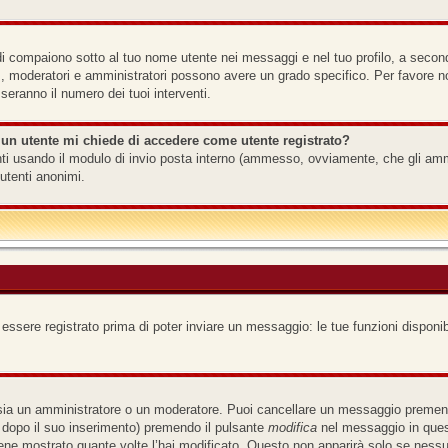
i compaiono sotto al tuo nome utente nei messaggi e nel tuo profilo, a seconda d
 es., moderatori e amministratori possono avere un grado specifico. Per favore 
seranno il numero dei tuoi interventi.
 un utente mi chiede di accedere come utente registrato?
tenti usando il modulo di invio posta interno (ammesso, ovviamente, che gli am
utenti anonimi.
 essere registrato prima di poter inviare un messaggio: le tue funzioni disponib
 sia un amministratore o un moderatore. Puoi cancellare un messaggio premend
 dopo il suo inserimento) premendo il pulsante
modifica
nel messaggio in quest
iene mostrato quante volte l’hai modificato. Questo non apparirà solo se ness