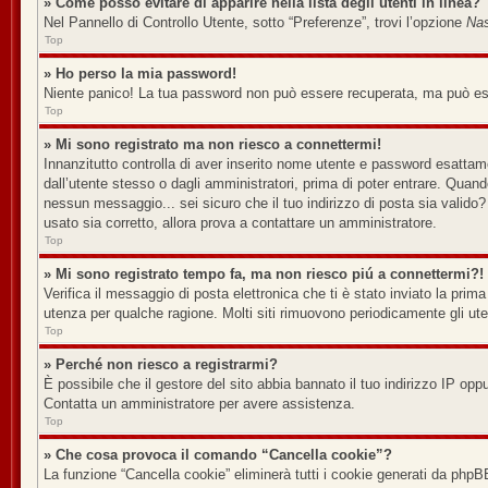
» Come posso evitare di apparire nella lista degli utenti in linea?
Nel Pannello di Controllo Utente, sotto “Preferenze”, trovi l’opzione
Nas
Top
» Ho perso la mia password!
Niente panico! La tua password non può essere recuperata, ma può esse
Top
» Mi sono registrato ma non riesco a connettermi!
Innanzitutto controlla di aver inserito nome utente e password esattame
dall’utente stesso o dagli amministratori, prima di poter entrare. Quando 
nessun messaggio... sei sicuro che il tuo indirizzo di posta sia valido? 
usato sia corretto, allora prova a contattare un amministratore.
Top
» Mi sono registrato tempo fa, ma non riesco piú a connettermi?!
Verifica il messaggio di posta elettronica che ti è stato inviato la prim
utenza per qualche ragione. Molti siti rimuovono periodicamente gli ut
Top
» Perché non riesco a registrarmi?
È possibile che il gestore del sito abbia bannato il tuo indirizzo IP oppu
Contatta un amministratore per avere assistenza.
Top
» Che cosa provoca il comando “Cancella cookie”?
La funzione “Cancella cookie” eliminerà tutti i cookie generati da phpB