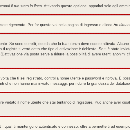
condi il tuo stato in linea
. Attivando questa opzione, apparirai solo agli ammi
re rigenerata. Per far questo vai nella pagina di ingresso e clicca
Ho diment
nte. Se sono corretti, ricorda che la tua utenza deve essere attivata. Alcune 
ti registri ti verrà detto che tipo di attivazione è richiesta. Se ti è stato invi
(L’attivazione via posta serve a ridurre la possibilità di avere utenti anonimi 
a volta che ti sei registrato, controlla nome utente e password e riprova. È pos
enti che non hanno mai inviato messaggi, per ridurre la grandezza del database
re vietato il nome utente che stai tentando di registrare. Può anche aver disabili
B i quali ti mantengono autenticato e connesso, oltre a permetterti ad esempio 