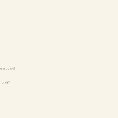
esta board!
norati?