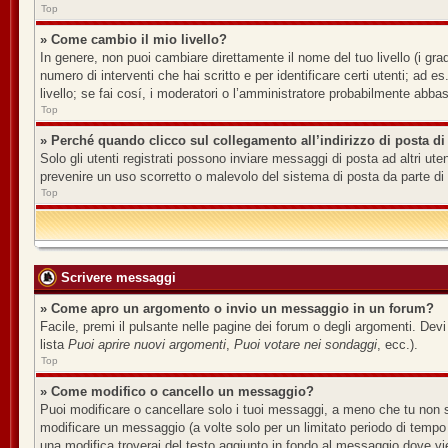
Top
» Come cambio il mio livello?
In genere, non puoi cambiare direttamente il nome del tuo livello (i grad
numero di interventi che hai scritto e per identificare certi utenti; ad
livello; se fai cosí, i moderatori o l’amministratore probabilmente abbas
Top
» Perché quando clicco sul collegamento all’indirizzo di posta di
Solo gli utenti registrati possono inviare messaggi di posta ad altri u
prevenire un uso scorretto o malevolo del sistema di posta da parte di 
Top
Scrivere messaggi
» Come apro un argomento o invio un messaggio in un forum?
Facile, premi il pulsante nelle pagine dei forum o degli argomenti. Devi
lista
Puoi aprire nuovi argomenti
,
Puoi votare nei sondaggi
, ecc.).
Top
» Come modifico o cancello un messaggio?
Puoi modificare o cancellare solo i tuoi messaggi, a meno che tu non
modificare un messaggio (a volte solo per un limitato periodo di tempo
una modifica troverai del testo aggiunto in fondo al messaggio dove v