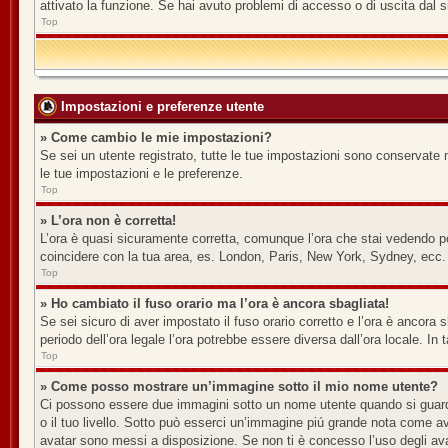
attivato la funzione. Se hai avuto problemi di accesso o di uscita dal s
Top
Impostazioni e preferenze utente
» Come cambio le mie impostazioni?
Se sei un utente registrato, tutte le tue impostazioni sono conservate 
le tue impostazioni e le preferenze.
Top
» L’ora non è corretta!
L’ora è quasi sicuramente corretta, comunque l’ora che stai vedendo potr
coincidere con la tua area, es. London, Paris, New York, Sydney, ecc. N
Top
» Ho cambiato il fuso orario ma l’ora è ancora sbagliata!
Se sei sicuro di aver impostato il fuso orario corretto e l’ora è ancora s
periodo dell’ora legale l’ora potrebbe essere diversa dall’ora locale. In 
Top
» Come posso mostrare un’immagine sotto il mio nome utente?
Ci possono essere due immagini sotto un nome utente quando si guardan
o il tuo livello. Sotto può esserci un’immagine piú grande nota come av
avatar sono messi a disposizione. Se non ti è concesso l’uso degli avat