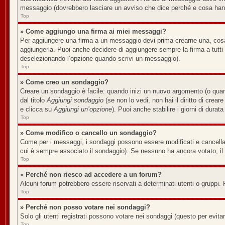
messaggio (dovrebbero lasciare un avviso che dice perché e cosa han
Top
» Come aggiungo una firma ai miei messaggi?
Per aggiungere una firma a un messaggio devi prima crearne una, cosa 
aggiungerla. Puoi anche decidere di aggiungere sempre la firma a tutt
deselezionando l’opzione quando scrivi un messaggio).
Top
» Come creo un sondaggio?
Creare un sondaggio è facile: quando inizi un nuovo argomento (o quan
dal titolo
Aggiungi sondaggio
(se non lo vedi, non hai il diritto di crear
e clicca su
Aggiungi un’opzione
). Puoi anche stabilire i giorni di durat
Top
» Come modifico o cancello un sondaggio?
Come per i messaggi, i sondaggi possono essere modificati e cancellati 
cui è sempre associato il sondaggio). Se nessuno ha ancora votato, il 
Top
» Perché non riesco ad accedere a un forum?
Alcuni forum potrebbero essere riservati a determinati utenti o gruppi. 
Top
» Perché non posso votare nei sondaggi?
Solo gli utenti registrati possono votare nei sondaggi (questo per evitare
Top