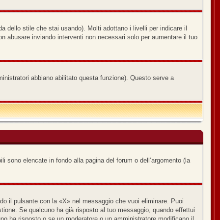
ello stile che stai usando). Molti adottano i livelli per indicare il
non abusare inviando interventi non necessari solo per aumentare il tuo
ministratori abbiano abilitato questa funzione). Questo serve a
ili sono elencate in fondo alla pagina del forum o dell’argomento (la
o il pulsante con la «X» nel messaggio che vuoi eliminare. Puoi
ione. Se qualcuno ha già risposto al tuo messaggio, quando effettui
uno ha risposto o se un moderatore o un amministratore modificano il