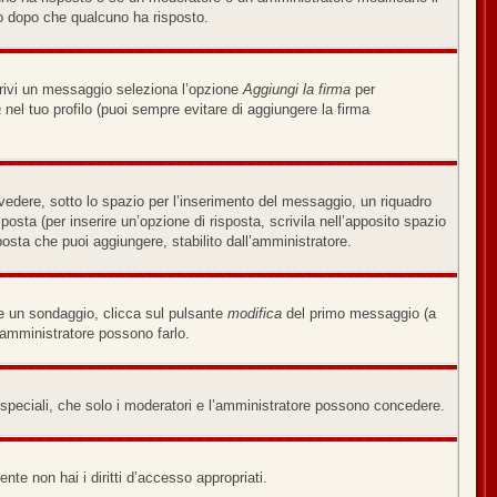
o dopo che qualcuno ha risposto.
crivi un messaggio seleziona l’opzione
Aggiungi la firma
per
a
nel tuo profilo (puoi sempre evitare di aggiungere la firma
edere, sotto lo spazio per l’inserimento del messaggio, un riquadro
sposta (per inserire un’opzione di risposta, scrivila nell’apposito spazio
sposta che puoi aggiungere, stabilito dall’amministratore.
re un sondaggio, clicca sul pulsante
modifica
del primo messaggio (a
’amministratore possono farlo.
i speciali, che solo i moderatori e l’amministratore possono concedere.
nte non hai i diritti d’accesso appropriati.