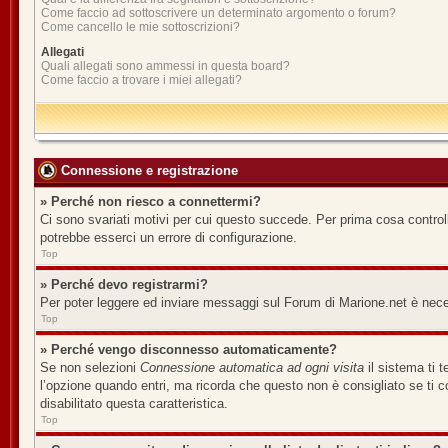
Come faccio ad sottoscrivere un determinato argomento o forum?
Come cancello le mie sottoscrizioni?
Allegati
Quali allegati sono ammessi in questa board?
Come faccio a trovare i miei allegati?
Connessione e registrazione
» Perché non riesco a connettermi?
Ci sono svariati motivi per cui questo succede. Per prima cosa controll
potrebbe esserci un errore di configurazione.
Top
» Perché devo registrarmi?
Per poter leggere ed inviare messaggi sul Forum di Marione.net è necess
Top
» Perché vengo disconnesso automaticamente?
Se non selezioni
Connessione automatica ad ogni visita
il sistema ti 
l’opzione quando entri, ma ricorda che questo non è consigliato se ti co
disabilitato questa caratteristica.
Top