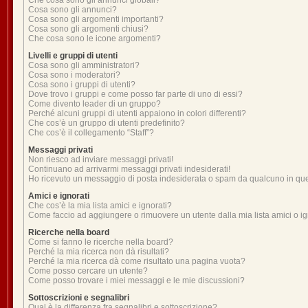
Che cosa sono gli annunci globali?
Cosa sono gli annunci?
Cosa sono gli argomenti importanti?
Cosa sono gli argomenti chiusi?
Che cosa sono le icone argomenti?
Livelli e gruppi di utenti
Cosa sono gli amministratori?
Cosa sono i moderatori?
Cosa sono i gruppi di utenti?
Dove trovo i gruppi e come posso far parte di uno di essi?
Come divento leader di un gruppo?
Perché alcuni gruppi di utenti appaiono in colori differenti?
Che cos’è un gruppo di utenti predefinito?
Che cos’è il collegamento “Staff”?
Messaggi privati
Non riesco ad inviare messaggi privati!
Continuano ad arrivarmi messaggi privati indesiderati!
Ho ricevuto un messaggio di posta indesiderata o spam da qualcuno in qu
Amici e ignorati
Che cos’è la mia lista amici e ignorati?
Come faccio ad aggiungere o rimuovere un utente dalla mia lista amici o ig
Ricerche nella board
Come si fanno le ricerche nella board?
Perché la mia ricerca non dà risultati?
Perché la mia ricerca dà come risultato una pagina vuota?
Come posso cercare un utente?
Come posso trovare i miei messaggi e le mie discussioni?
Sottoscrizioni e segnalibri
Qual è la differenza fra segnalibri e sottoscrizione?