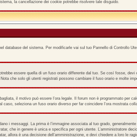
istema, la cancellazione dei cookie potrebbe risolvere tale disguido.
nel database del sistema. Per modificarle vai sul tuo Pannello di Controllo Ute
ebbe essere quella di un fuso orario differente dal tuo. Se cosí fosse, devi cam
ota che solo gli utenti registrati possono cambiare il fuso orario e molte imp
bagliata, il motivo può essere l’ora legale. Il forum non è programmato per calco
tal caso, seleziona un fuso orario diverso per far coincidere l’ora mostrata coll
o i messaggi. La prima è l’immagine associata al tuo grado, generalmente ha l
atar, che in genere è unica e specifica per ogni utente. L’amministratore decid
ar, allora è una decisione dell’amministrazione, e devi chiedere a loro le ragi