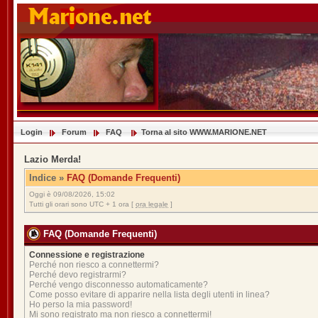
Login
Forum
FAQ
Torna al sito WWW.MARIONE.NET
Lazio Merda!
Indice
»
FAQ (Domande Frequenti)
Oggi è 09/08/2026, 15:02
Tutti gli orari sono UTC + 1 ora [
ora legale
]
FAQ (Domande Frequenti)
Connessione e registrazione
Perché non riesco a connettermi?
Perché devo registrarmi?
Perché vengo disconnesso automaticamente?
Come posso evitare di apparire nella lista degli utenti in linea?
Ho perso la mia password!
Mi sono registrato ma non riesco a connettermi!