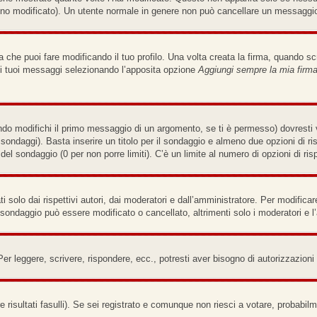
no modificato). Un utente normale in genere non può cancellare un messaggi
che puoi fare modificando il tuo profilo. Una volta creata la firma, quando s
i i tuoi messaggi selezionando l’apposita opzione
Aggiungi sempre la mia firm
do modifichi il primo messaggio di un argomento, se ti è permesso) dovresti v
e sondaggi). Basta inserire un titolo per il sondaggio e almeno due opzioni di ri
a del sondaggio (0 per non porre limiti). C’è un limite al numero di opzioni di ri
solo dai rispettivi autori, dai moderatori e dall’amministratore. Per modifica
sondaggio può essere modificato o cancellato, altrimenti solo i moderatori e l
Per leggere, scrivere, rispondere, ecc., potresti aver bisogno di autorizzazion
 risultati fasulli). Se sei registrato e comunque non riesci a votare, probabilme