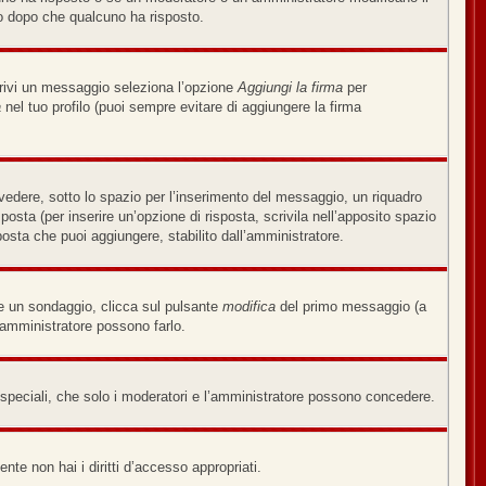
o dopo che qualcuno ha risposto.
crivi un messaggio seleziona l’opzione
Aggiungi la firma
per
a
nel tuo profilo (puoi sempre evitare di aggiungere la firma
edere, sotto lo spazio per l’inserimento del messaggio, un riquadro
sposta (per inserire un’opzione di risposta, scrivila nell’apposito spazio
sposta che puoi aggiungere, stabilito dall’amministratore.
re un sondaggio, clicca sul pulsante
modifica
del primo messaggio (a
’amministratore possono farlo.
i speciali, che solo i moderatori e l’amministratore possono concedere.
nte non hai i diritti d’accesso appropriati.