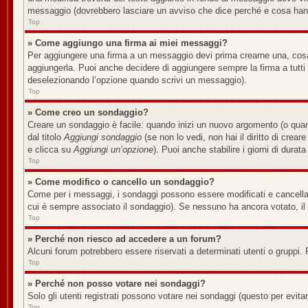
messaggio (dovrebbero lasciare un avviso che dice perché e cosa han
Top
» Come aggiungo una firma ai miei messaggi?
Per aggiungere una firma a un messaggio devi prima crearne una, cosa 
aggiungerla. Puoi anche decidere di aggiungere sempre la firma a tutt
deselezionando l’opzione quando scrivi un messaggio).
Top
» Come creo un sondaggio?
Creare un sondaggio è facile: quando inizi un nuovo argomento (o quan
dal titolo
Aggiungi sondaggio
(se non lo vedi, non hai il diritto di crear
e clicca su
Aggiungi un’opzione
). Puoi anche stabilire i giorni di durat
Top
» Come modifico o cancello un sondaggio?
Come per i messaggi, i sondaggi possono essere modificati e cancellati 
cui è sempre associato il sondaggio). Se nessuno ha ancora votato, il 
Top
» Perché non riesco ad accedere a un forum?
Alcuni forum potrebbero essere riservati a determinati utenti o gruppi. 
Top
» Perché non posso votare nei sondaggi?
Solo gli utenti registrati possono votare nei sondaggi (questo per evitare
Top