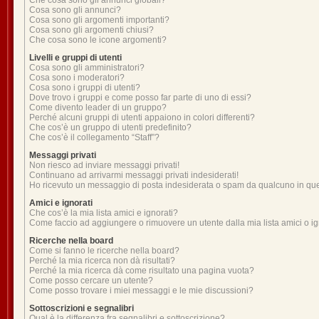
Che cosa sono gli annunci globali?
Cosa sono gli annunci?
Cosa sono gli argomenti importanti?
Cosa sono gli argomenti chiusi?
Che cosa sono le icone argomenti?
Livelli e gruppi di utenti
Cosa sono gli amministratori?
Cosa sono i moderatori?
Cosa sono i gruppi di utenti?
Dove trovo i gruppi e come posso far parte di uno di essi?
Come divento leader di un gruppo?
Perché alcuni gruppi di utenti appaiono in colori differenti?
Che cos’è un gruppo di utenti predefinito?
Che cos’è il collegamento “Staff”?
Messaggi privati
Non riesco ad inviare messaggi privati!
Continuano ad arrivarmi messaggi privati indesiderati!
Ho ricevuto un messaggio di posta indesiderata o spam da qualcuno in qu
Amici e ignorati
Che cos’è la mia lista amici e ignorati?
Come faccio ad aggiungere o rimuovere un utente dalla mia lista amici o ig
Ricerche nella board
Come si fanno le ricerche nella board?
Perché la mia ricerca non dà risultati?
Perché la mia ricerca dà come risultato una pagina vuota?
Come posso cercare un utente?
Come posso trovare i miei messaggi e le mie discussioni?
Sottoscrizioni e segnalibri
Qual è la differenza fra segnalibri e sottoscrizione?