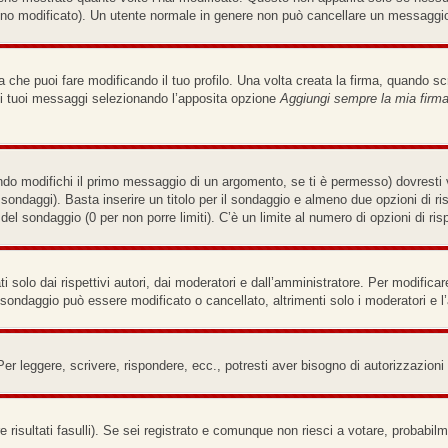
no modificato). Un utente normale in genere non può cancellare un messaggi
che puoi fare modificando il tuo profilo. Una volta creata la firma, quando s
i i tuoi messaggi selezionando l’apposita opzione
Aggiungi sempre la mia firm
do modifichi il primo messaggio di un argomento, se ti è permesso) dovresti v
e sondaggi). Basta inserire un titolo per il sondaggio e almeno due opzioni di ri
a del sondaggio (0 per non porre limiti). C’è un limite al numero di opzioni di ri
solo dai rispettivi autori, dai moderatori e dall’amministratore. Per modifica
sondaggio può essere modificato o cancellato, altrimenti solo i moderatori e l
Per leggere, scrivere, rispondere, ecc., potresti aver bisogno di autorizzazion
 risultati fasulli). Se sei registrato e comunque non riesci a votare, probabilme