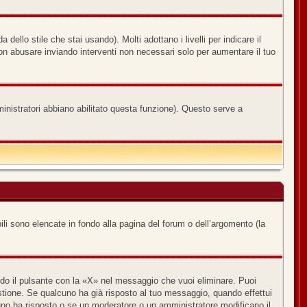
ello stile che stai usando). Molti adottano i livelli per indicare il
non abusare inviando interventi non necessari solo per aumentare il tuo
ministratori abbiano abilitato questa funzione). Questo serve a
ili sono elencate in fondo alla pagina del forum o dell’argomento (la
o il pulsante con la «X» nel messaggio che vuoi eliminare. Puoi
ione. Se qualcuno ha già risposto al tuo messaggio, quando effettui
uno ha risposto o se un moderatore o un amministratore modificano il