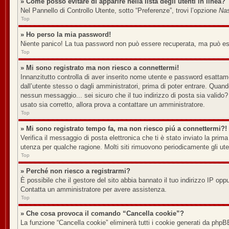
» Come posso evitare di apparire nella lista degli utenti in linea?
Nel Pannello di Controllo Utente, sotto “Preferenze”, trovi l’opzione
Nas
Top
» Ho perso la mia password!
Niente panico! La tua password non può essere recuperata, ma può esse
Top
» Mi sono registrato ma non riesco a connettermi!
Innanzitutto controlla di aver inserito nome utente e password esattame
dall’utente stesso o dagli amministratori, prima di poter entrare. Quando 
nessun messaggio... sei sicuro che il tuo indirizzo di posta sia valido? 
usato sia corretto, allora prova a contattare un amministratore.
Top
» Mi sono registrato tempo fa, ma non riesco piú a connettermi?!
Verifica il messaggio di posta elettronica che ti è stato inviato la prim
utenza per qualche ragione. Molti siti rimuovono periodicamente gli ut
Top
» Perché non riesco a registrarmi?
È possibile che il gestore del sito abbia bannato il tuo indirizzo IP oppu
Contatta un amministratore per avere assistenza.
Top
» Che cosa provoca il comando “Cancella cookie”?
La funzione “Cancella cookie” eliminerà tutti i cookie generati da phpB