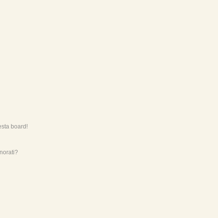
esta board!
norati?