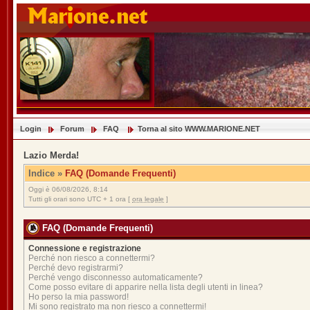
Login
Forum
FAQ
Torna al sito WWW.MARIONE.NET
Lazio Merda!
Indice
»
FAQ (Domande Frequenti)
Oggi è 06/08/2026, 8:14
Tutti gli orari sono UTC + 1 ora [
ora legale
]
FAQ (Domande Frequenti)
Connessione e registrazione
Perché non riesco a connettermi?
Perché devo registrarmi?
Perché vengo disconnesso automaticamente?
Come posso evitare di apparire nella lista degli utenti in linea?
Ho perso la mia password!
Mi sono registrato ma non riesco a connettermi!