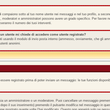
i compaiono sotto al tuo nome utente nei messaggi e nel tuo profilo, a seconda d
 es., moderatori e amministratori possono avere un grado specifico. Per favore 
seranno il numero dei tuoi interventi.
 un utente mi chiede di accedere come utente registrato?
tenti usando il modulo di invio posta interno (ammesso, ovviamente, che gli am
utenti anonimi.
 essere registrato prima di poter inviare un messaggio: le tue funzioni disponib
 sia un amministratore o un moderatore. Puoi cancellare un messaggio premend
 dopo il suo inserimento) premendo il pulsante
modifica
nel messaggio in quest
iene mostrato quante volte l’hai modificato. Questo non apparirà solo se ness