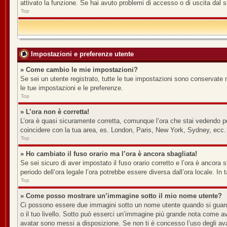
attivato la funzione. Se hai avuto problemi di accesso o di uscita dal s
Top
Impostazioni e preferenze utente
» Come cambio le mie impostazioni?
Se sei un utente registrato, tutte le tue impostazioni sono conservate 
le tue impostazioni e le preferenze.
Top
» L’ora non è corretta!
L’ora è quasi sicuramente corretta, comunque l’ora che stai vedendo potr
coincidere con la tua area, es. London, Paris, New York, Sydney, ecc. N
Top
» Ho cambiato il fuso orario ma l’ora è ancora sbagliata!
Se sei sicuro di aver impostato il fuso orario corretto e l’ora è ancora s
periodo dell’ora legale l’ora potrebbe essere diversa dall’ora locale. In 
Top
» Come posso mostrare un’immagine sotto il mio nome utente?
Ci possono essere due immagini sotto un nome utente quando si guardan
o il tuo livello. Sotto può esserci un’immagine piú grande nota come av
avatar sono messi a disposizione. Se non ti è concesso l’uso degli avat