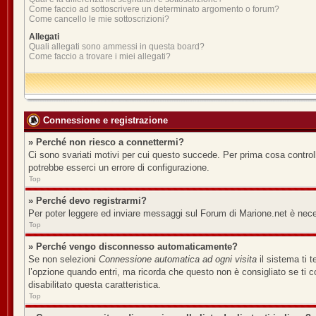
Come faccio ad sottoscrivere un determinato argomento o forum?
Come cancello le mie sottoscrizioni?
Allegati
Quali allegati sono ammessi in questa board?
Come faccio a trovare i miei allegati?
Connessione e registrazione
» Perché non riesco a connettermi?
Ci sono svariati motivi per cui questo succede. Per prima cosa controll
potrebbe esserci un errore di configurazione.
Top
» Perché devo registrarmi?
Per poter leggere ed inviare messaggi sul Forum di Marione.net è necess
Top
» Perché vengo disconnesso automaticamente?
Se non selezioni
Connessione automatica ad ogni visita
il sistema ti 
l’opzione quando entri, ma ricorda che questo non è consigliato se ti co
disabilitato questa caratteristica.
Top