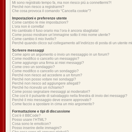
Mi sono registrato tempo fa, ma non riesco piú a connettermi?!
Perché non riesco a registrarmi?
Che cosa provoca il comando “Cancella cookie”?
Impostazioni e preferenze utente
Come cambio le mie impostazioni?
L’ora non è corretta!
Ho cambiato il fuso orario ma l’ora è ancora sbagliata!
Come posso mostrare un’immagine sotto il mio nome utente?
Come cambio il mio livello?
Perché quando clicco sul collegamento all’indirizzo di posta di un utente 
Scrivere messaggi
Come apro un argomento o invio un messaggio in un forum?
Come modifico o cancello un messaggio?
Come aggiungo una firma ai miei messaggi?
Come creo un sondaggio?
Come modifico o cancello un sondaggio?
Perché non riesco ad accedere a un forum?
Perché non posso votare nei sondaggi?
Perché non riesco ad aggiungere allegati?
Perché ho ricevuto un richiamo?
Come posso segnalare messaggi ai moderatori?
Che cos’è il pulsante di salvataggio nella finestra di invio dei messaggi?
Perché il mio messaggio deve essere approvato?
Come faccio a spostare in cima un mio argomento?
Formattazione e tipi di discussione
Cos’è il BBCode?
Posso usare l’HTML?
Cosa sono le emoticon?
Posso inserire delle immagini?