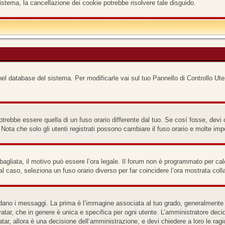
istema, la cancellazione dei cookie potrebbe risolvere tale disguido.
nel database del sistema. Per modificarle vai sul tuo Pannello di Controllo Ute
ebbe essere quella di un fuso orario differente dal tuo. Se cosí fosse, devi cam
ota che solo gli utenti registrati possono cambiare il fuso orario e molte imp
bagliata, il motivo può essere l’ora legale. Il forum non è programmato per calco
tal caso, seleziona un fuso orario diverso per far coincidere l’ora mostrata coll
o i messaggi. La prima è l’immagine associata al tuo grado, generalmente ha l
atar, che in genere è unica e specifica per ogni utente. L’amministratore decid
ar, allora è una decisione dell’amministrazione, e devi chiedere a loro le ragi