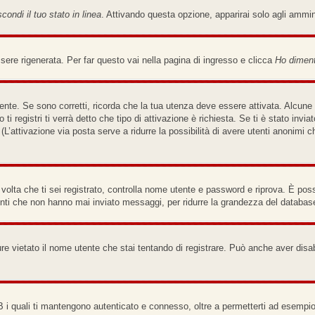
condi il tuo stato in linea
. Attivando questa opzione, apparirai solo agli ammi
re rigenerata. Per far questo vai nella pagina di ingresso e clicca
Ho diment
nte. Se sono corretti, ricorda che la tua utenza deve essere attivata. Alcune 
ti registri ti verrà detto che tipo di attivazione è richiesta. Se ti è stato invi
(L’attivazione via posta serve a ridurre la possibilità di avere utenti anonimi 
a volta che ti sei registrato, controlla nome utente e password e riprova. È pos
enti che non hanno mai inviato messaggi, per ridurre la grandezza del database
re vietato il nome utente che stai tentando di registrare. Può anche aver disabili
B i quali ti mantengono autenticato e connesso, oltre a permetterti ad esempio 