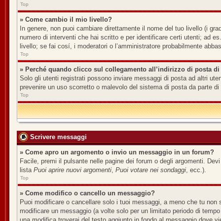
Top
» Come cambio il mio livello?
In genere, non puoi cambiare direttamente il nome del tuo livello (i grad
numero di interventi che hai scritto e per identificare certi utenti; ad
livello; se fai cosí, i moderatori o l’amministratore probabilmente abbas
Top
» Perché quando clicco sul collegamento all’indirizzo di posta di
Solo gli utenti registrati possono inviare messaggi di posta ad altri u
prevenire un uso scorretto o malevolo del sistema di posta da parte di 
Top
Scrivere messaggi
» Come apro un argomento o invio un messaggio in un forum?
Facile, premi il pulsante nelle pagine dei forum o degli argomenti. Devi
lista
Puoi aprire nuovi argomenti
,
Puoi votare nei sondaggi
, ecc.).
Top
» Come modifico o cancello un messaggio?
Puoi modificare o cancellare solo i tuoi messaggi, a meno che tu non
modificare un messaggio (a volte solo per un limitato periodo di tempo
una modifica troverai del testo aggiunto in fondo al messaggio dove v