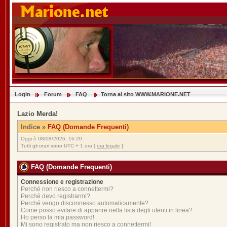
Login
Forum
FAQ
Torna al sito WWW.MARIONE.NET
Lazio Merda!
Indice
»
FAQ (Domande Frequenti)
Oggi è 08/08/2026, 16:20
Tutti gli orari sono UTC + 1 ora [
ora legale
]
FAQ (Domande Frequenti)
Connessione e registrazione
Perché non riesco a connettermi?
Perché devo registrarmi?
Perché vengo disconnesso automaticamente?
Come posso evitare di apparire nella lista degli utenti in linea?
Ho perso la mia password!
Mi sono registrato ma non riesco a connettermi!