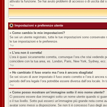
attivato la funzione. Se hai avuto problemi di accesso o di uscita dal s
Top
Impostazioni e preferenze utente
» Come cambio le mie impostazioni?
Se sei un utente registrato, tutte le tue impostazioni sono conservate 
le tue impostazioni e le preferenze.
Top
» L’ora non è corretta!
L’ora è quasi sicuramente corretta, comunque l’ora che stai vedendo potr
coincidere con la tua area, es. London, Paris, New York, Sydney, ecc. N
Top
» Ho cambiato il fuso orario ma l’ora è ancora sbagliata!
Se sei sicuro di aver impostato il fuso orario corretto e l’ora è ancora s
periodo dell’ora legale l’ora potrebbe essere diversa dall’ora locale. In 
Top
» Come posso mostrare un’immagine sotto il mio nome utente?
Ci possono essere due immagini sotto un nome utente quando si guardan
o il tuo livello. Sotto può esserci un’immagine piú grande nota come av
avatar sono messi a disposizione. Se non ti è concesso l’uso degli avat