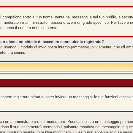
i compaiono sotto al tuo nome utente nei messaggi e nel tuo profilo, a seconda d
 es., moderatori e amministratori possono avere un grado specifico. Per favore 
seranno il numero dei tuoi interventi.
 un utente mi chiede di accedere come utente registrato?
tenti usando il modulo di invio posta interno (ammesso, ovviamente, che gli am
utenti anonimi.
 essere registrato prima di poter inviare un messaggio: le tue funzioni disponib
 sia un amministratore o un moderatore. Puoi cancellare un messaggio premend
 dopo il suo inserimento) premendo il pulsante
modifica
nel messaggio in quest
iene mostrato quante volte l’hai modificato. Questo non apparirà solo se ness