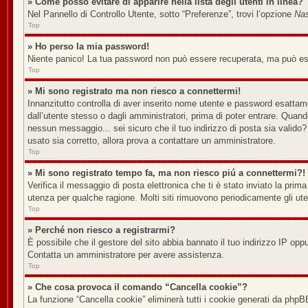
» Come posso evitare di apparire nella lista degli utenti in linea?
Nel Pannello di Controllo Utente, sotto “Preferenze”, trovi l’opzione
Nas
Top
» Ho perso la mia password!
Niente panico! La tua password non può essere recuperata, ma può esse
Top
» Mi sono registrato ma non riesco a connettermi!
Innanzitutto controlla di aver inserito nome utente e password esattame
dall’utente stesso o dagli amministratori, prima di poter entrare. Quando 
nessun messaggio... sei sicuro che il tuo indirizzo di posta sia valido? 
usato sia corretto, allora prova a contattare un amministratore.
Top
» Mi sono registrato tempo fa, ma non riesco piú a connettermi?!
Verifica il messaggio di posta elettronica che ti è stato inviato la prim
utenza per qualche ragione. Molti siti rimuovono periodicamente gli ut
Top
» Perché non riesco a registrarmi?
È possibile che il gestore del sito abbia bannato il tuo indirizzo IP oppu
Contatta un amministratore per avere assistenza.
Top
» Che cosa provoca il comando “Cancella cookie”?
La funzione “Cancella cookie” eliminerà tutti i cookie generati da phpB