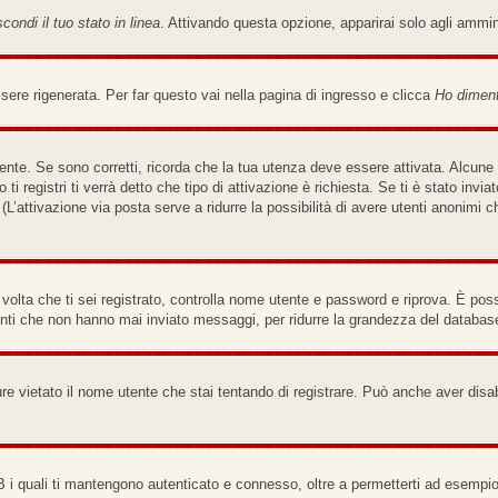
condi il tuo stato in linea
. Attivando questa opzione, apparirai solo agli ammi
re rigenerata. Per far questo vai nella pagina di ingresso e clicca
Ho diment
nte. Se sono corretti, ricorda che la tua utenza deve essere attivata. Alcune 
ti registri ti verrà detto che tipo di attivazione è richiesta. Se ti è stato invi
(L’attivazione via posta serve a ridurre la possibilità di avere utenti anonimi 
a volta che ti sei registrato, controlla nome utente e password e riprova. È pos
enti che non hanno mai inviato messaggi, per ridurre la grandezza del database
re vietato il nome utente che stai tentando di registrare. Può anche aver disabili
B i quali ti mantengono autenticato e connesso, oltre a permetterti ad esempio 