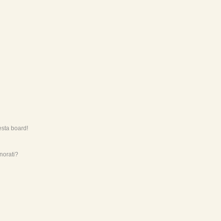
esta board!
norati?