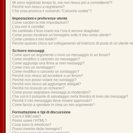
Mi sono registrato tempo fa, ma non riesco piú a connettermi?!
Perché non riesco a registrarmi?
Che cosa provoca il comando “Cancella cookie”?
Impostazioni e preferenze utente
Come cambio le mie impostazioni?
L’ora non è corretta!
Ho cambiato il fuso orario ma l’ora è ancora sbagliata!
Come posso mostrare un’immagine sotto il mio nome utente?
Come cambio il mio livello?
Perché quando clicco sul collegamento all’indirizzo di posta di un utente 
Scrivere messaggi
Come apro un argomento o invio un messaggio in un forum?
Come modifico o cancello un messaggio?
Come aggiungo una firma ai miei messaggi?
Come creo un sondaggio?
Come modifico o cancello un sondaggio?
Perché non riesco ad accedere a un forum?
Perché non posso votare nei sondaggi?
Perché non riesco ad aggiungere allegati?
Perché ho ricevuto un richiamo?
Come posso segnalare messaggi ai moderatori?
Che cos’è il pulsante di salvataggio nella finestra di invio dei messaggi?
Perché il mio messaggio deve essere approvato?
Come faccio a spostare in cima un mio argomento?
Formattazione e tipi di discussione
Cos’è il BBCode?
Posso usare l’HTML?
Cosa sono le emoticon?
Posso inserire delle immagini?