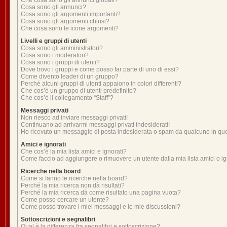
Che cosa sono gli annunci globali?
Cosa sono gli annunci?
Cosa sono gli argomenti importanti?
Cosa sono gli argomenti chiusi?
Che cosa sono le icone argomenti?
Livelli e gruppi di utenti
Cosa sono gli amministratori?
Cosa sono i moderatori?
Cosa sono i gruppi di utenti?
Dove trovo i gruppi e come posso far parte di uno di essi?
Come divento leader di un gruppo?
Perché alcuni gruppi di utenti appaiono in colori differenti?
Che cos’è un gruppo di utenti predefinito?
Che cos’è il collegamento “Staff”?
Messaggi privati
Non riesco ad inviare messaggi privati!
Continuano ad arrivarmi messaggi privati indesiderati!
Ho ricevuto un messaggio di posta indesiderata o spam da qualcuno in qu
Amici e ignorati
Che cos’è la mia lista amici e ignorati?
Come faccio ad aggiungere o rimuovere un utente dalla mia lista amici o ig
Ricerche nella board
Come si fanno le ricerche nella board?
Perché la mia ricerca non dà risultati?
Perché la mia ricerca dà come risultato una pagina vuota?
Come posso cercare un utente?
Come posso trovare i miei messaggi e le mie discussioni?
Sottoscrizioni e segnalibri
Qual è la differenza fra segnalibri e sottoscrizione?