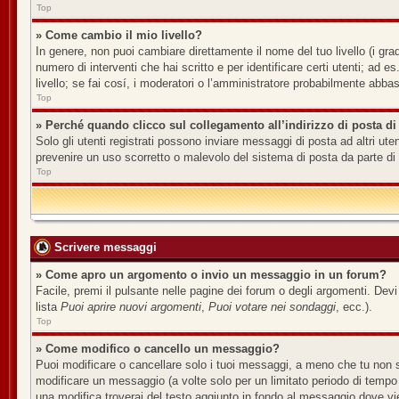
Top
» Come cambio il mio livello?
In genere, non puoi cambiare direttamente il nome del tuo livello (i grad
numero di interventi che hai scritto e per identificare certi utenti; ad
livello; se fai cosí, i moderatori o l’amministratore probabilmente abbas
Top
» Perché quando clicco sul collegamento all’indirizzo di posta di
Solo gli utenti registrati possono inviare messaggi di posta ad altri u
prevenire un uso scorretto o malevolo del sistema di posta da parte di 
Top
Scrivere messaggi
» Come apro un argomento o invio un messaggio in un forum?
Facile, premi il pulsante nelle pagine dei forum o degli argomenti. Devi
lista
Puoi aprire nuovi argomenti
,
Puoi votare nei sondaggi
, ecc.).
Top
» Come modifico o cancello un messaggio?
Puoi modificare o cancellare solo i tuoi messaggi, a meno che tu non
modificare un messaggio (a volte solo per un limitato periodo di tempo
una modifica troverai del testo aggiunto in fondo al messaggio dove v