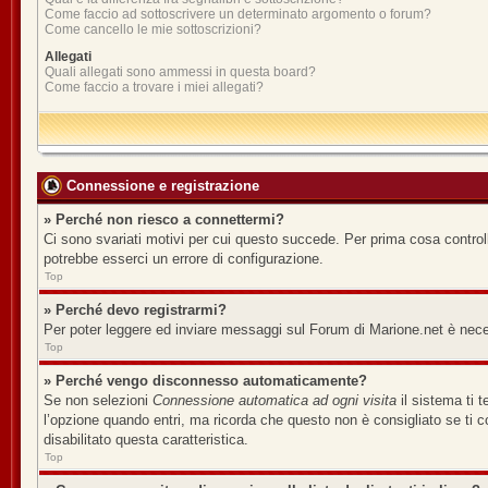
Come faccio ad sottoscrivere un determinato argomento o forum?
Come cancello le mie sottoscrizioni?
Allegati
Quali allegati sono ammessi in questa board?
Come faccio a trovare i miei allegati?
Connessione e registrazione
» Perché non riesco a connettermi?
Ci sono svariati motivi per cui questo succede. Per prima cosa controll
potrebbe esserci un errore di configurazione.
Top
» Perché devo registrarmi?
Per poter leggere ed inviare messaggi sul Forum di Marione.net è necess
Top
» Perché vengo disconnesso automaticamente?
Se non selezioni
Connessione automatica ad ogni visita
il sistema ti 
l’opzione quando entri, ma ricorda che questo non è consigliato se ti co
disabilitato questa caratteristica.
Top