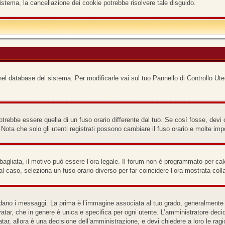
istema, la cancellazione dei cookie potrebbe risolvere tale disguido.
nel database del sistema. Per modificarle vai sul tuo Pannello di Controllo Ute
ebbe essere quella di un fuso orario differente dal tuo. Se cosí fosse, devi cam
ota che solo gli utenti registrati possono cambiare il fuso orario e molte imp
bagliata, il motivo può essere l’ora legale. Il forum non è programmato per calco
tal caso, seleziona un fuso orario diverso per far coincidere l’ora mostrata coll
o i messaggi. La prima è l’immagine associata al tuo grado, generalmente ha l
atar, che in genere è unica e specifica per ogni utente. L’amministratore decid
ar, allora è una decisione dell’amministrazione, e devi chiedere a loro le ragi