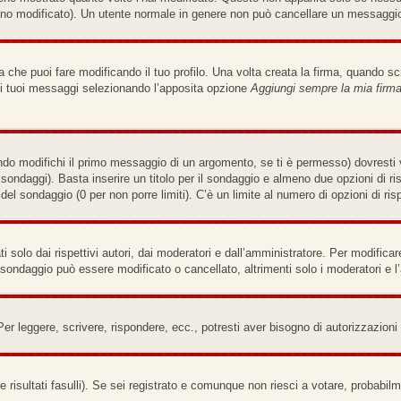
no modificato). Un utente normale in genere non può cancellare un messaggi
che puoi fare modificando il tuo profilo. Una volta creata la firma, quando s
i i tuoi messaggi selezionando l’apposita opzione
Aggiungi sempre la mia firm
do modifichi il primo messaggio di un argomento, se ti è permesso) dovresti v
e sondaggi). Basta inserire un titolo per il sondaggio e almeno due opzioni di ri
a del sondaggio (0 per non porre limiti). C’è un limite al numero di opzioni di ri
solo dai rispettivi autori, dai moderatori e dall’amministratore. Per modifica
sondaggio può essere modificato o cancellato, altrimenti solo i moderatori e l
Per leggere, scrivere, rispondere, ecc., potresti aver bisogno di autorizzazion
 risultati fasulli). Se sei registrato e comunque non riesci a votare, probabilme