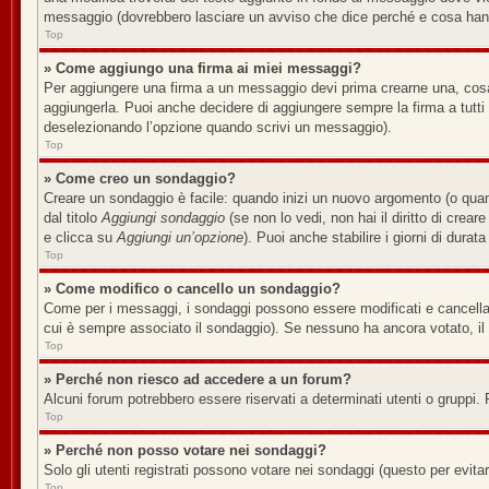
messaggio (dovrebbero lasciare un avviso che dice perché e cosa han
Top
» Come aggiungo una firma ai miei messaggi?
Per aggiungere una firma a un messaggio devi prima crearne una, cosa 
aggiungerla. Puoi anche decidere di aggiungere sempre la firma a tutt
deselezionando l’opzione quando scrivi un messaggio).
Top
» Come creo un sondaggio?
Creare un sondaggio è facile: quando inizi un nuovo argomento (o quan
dal titolo
Aggiungi sondaggio
(se non lo vedi, non hai il diritto di crear
e clicca su
Aggiungi un’opzione
). Puoi anche stabilire i giorni di durat
Top
» Come modifico o cancello un sondaggio?
Come per i messaggi, i sondaggi possono essere modificati e cancellati 
cui è sempre associato il sondaggio). Se nessuno ha ancora votato, il 
Top
» Perché non riesco ad accedere a un forum?
Alcuni forum potrebbero essere riservati a determinati utenti o gruppi. 
Top
» Perché non posso votare nei sondaggi?
Solo gli utenti registrati possono votare nei sondaggi (questo per evitare
Top