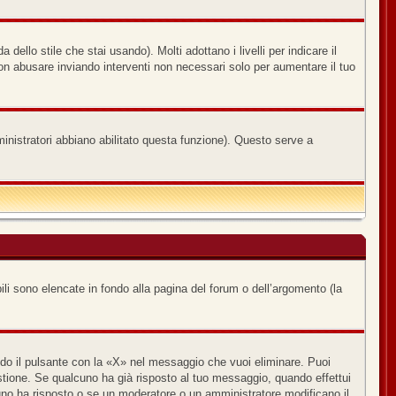
ello stile che stai usando). Molti adottano i livelli per indicare il
non abusare inviando interventi non necessari solo per aumentare il tuo
ministratori abbiano abilitato questa funzione). Questo serve a
ili sono elencate in fondo alla pagina del forum o dell’argomento (la
o il pulsante con la «X» nel messaggio che vuoi eliminare. Puoi
ione. Se qualcuno ha già risposto al tuo messaggio, quando effettui
uno ha risposto o se un moderatore o un amministratore modificano il