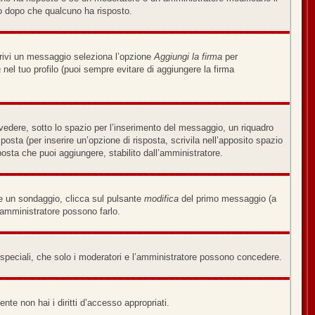
o dopo che qualcuno ha risposto.
crivi un messaggio seleziona l’opzione
Aggiungi la firma
per
a
nel tuo profilo (puoi sempre evitare di aggiungere la firma
edere, sotto lo spazio per l’inserimento del messaggio, un riquadro
sposta (per inserire un’opzione di risposta, scrivila nell’apposito spazio
sposta che puoi aggiungere, stabilito dall’amministratore.
re un sondaggio, clicca sul pulsante
modifica
del primo messaggio (a
’amministratore possono farlo.
i speciali, che solo i moderatori e l’amministratore possono concedere.
nte non hai i diritti d’accesso appropriati.