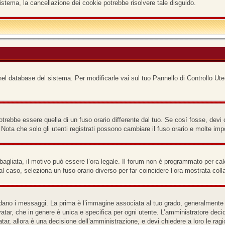
istema, la cancellazione dei cookie potrebbe risolvere tale disguido.
nel database del sistema. Per modificarle vai sul tuo Pannello di Controllo Ute
ebbe essere quella di un fuso orario differente dal tuo. Se cosí fosse, devi cam
ota che solo gli utenti registrati possono cambiare il fuso orario e molte imp
bagliata, il motivo può essere l’ora legale. Il forum non è programmato per calco
tal caso, seleziona un fuso orario diverso per far coincidere l’ora mostrata coll
o i messaggi. La prima è l’immagine associata al tuo grado, generalmente ha l
atar, che in genere è unica e specifica per ogni utente. L’amministratore decid
ar, allora è una decisione dell’amministrazione, e devi chiedere a loro le ragi