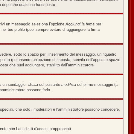
o dopo che qualcuno ha risposto.
crivi un messaggio seleziona l’opzione
Aggiungi la firma
per
a
nel tuo profilo (puoi sempre evitare di aggiungere la firma
edere, sotto lo spazio per l’inserimento del messaggio, un riquadro
sposta (per inserire un’opzione di risposta, scrivila nell’apposito spazio
sposta che puoi aggiungere, stabilito dall’amministratore.
re un sondaggio, clicca sul pulsante
modifica
del primo messaggio (a
’amministratore possono farlo.
i speciali, che solo i moderatori e l’amministratore possono concedere.
nte non hai i diritti d’accesso appropriati.