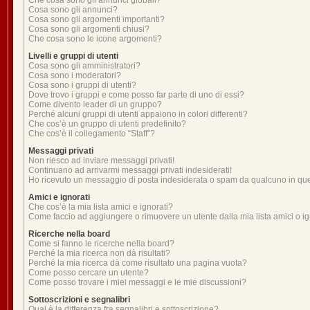
Che cosa sono gli annunci globali?
Cosa sono gli annunci?
Cosa sono gli argomenti importanti?
Cosa sono gli argomenti chiusi?
Che cosa sono le icone argomenti?
Livelli e gruppi di utenti
Cosa sono gli amministratori?
Cosa sono i moderatori?
Cosa sono i gruppi di utenti?
Dove trovo i gruppi e come posso far parte di uno di essi?
Come divento leader di un gruppo?
Perché alcuni gruppi di utenti appaiono in colori differenti?
Che cos’è un gruppo di utenti predefinito?
Che cos’è il collegamento “Staff”?
Messaggi privati
Non riesco ad inviare messaggi privati!
Continuano ad arrivarmi messaggi privati indesiderati!
Ho ricevuto un messaggio di posta indesiderata o spam da qualcuno in qu
Amici e ignorati
Che cos’è la mia lista amici e ignorati?
Come faccio ad aggiungere o rimuovere un utente dalla mia lista amici o ig
Ricerche nella board
Come si fanno le ricerche nella board?
Perché la mia ricerca non dà risultati?
Perché la mia ricerca dà come risultato una pagina vuota?
Come posso cercare un utente?
Come posso trovare i miei messaggi e le mie discussioni?
Sottoscrizioni e segnalibri
Qual è la differenza fra segnalibri e sottoscrizione?