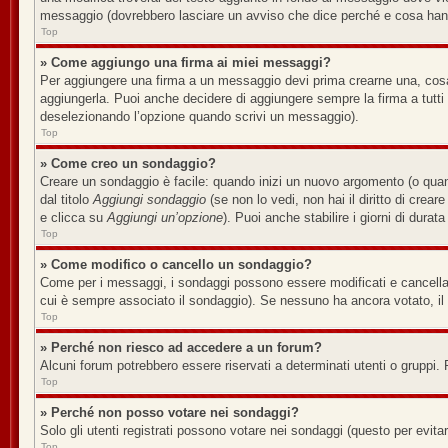
messaggio (dovrebbero lasciare un avviso che dice perché e cosa han
Top
» Come aggiungo una firma ai miei messaggi?
Per aggiungere una firma a un messaggio devi prima crearne una, cosa 
aggiungerla. Puoi anche decidere di aggiungere sempre la firma a tutt
deselezionando l’opzione quando scrivi un messaggio).
Top
» Come creo un sondaggio?
Creare un sondaggio è facile: quando inizi un nuovo argomento (o quan
dal titolo
Aggiungi sondaggio
(se non lo vedi, non hai il diritto di crear
e clicca su
Aggiungi un’opzione
). Puoi anche stabilire i giorni di durat
Top
» Come modifico o cancello un sondaggio?
Come per i messaggi, i sondaggi possono essere modificati e cancellati 
cui è sempre associato il sondaggio). Se nessuno ha ancora votato, il 
Top
» Perché non riesco ad accedere a un forum?
Alcuni forum potrebbero essere riservati a determinati utenti o gruppi. 
Top
» Perché non posso votare nei sondaggi?
Solo gli utenti registrati possono votare nei sondaggi (questo per evitare
Top