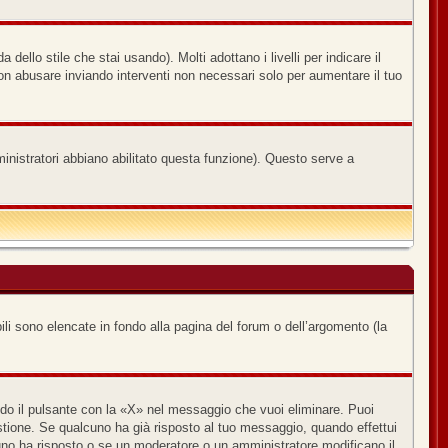
ello stile che stai usando). Molti adottano i livelli per indicare il
non abusare inviando interventi non necessari solo per aumentare il tuo
ministratori abbiano abilitato questa funzione). Questo serve a
ili sono elencate in fondo alla pagina del forum o dell’argomento (la
o il pulsante con la «X» nel messaggio che vuoi eliminare. Puoi
ione. Se qualcuno ha già risposto al tuo messaggio, quando effettui
uno ha risposto o se un moderatore o un amministratore modificano il