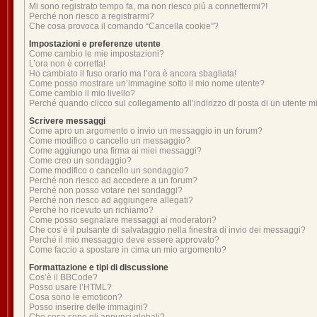
Mi sono registrato tempo fa, ma non riesco piú a connettermi?!
Perché non riesco a registrarmi?
Che cosa provoca il comando “Cancella cookie”?
Impostazioni e preferenze utente
Come cambio le mie impostazioni?
L’ora non è corretta!
Ho cambiato il fuso orario ma l’ora è ancora sbagliata!
Come posso mostrare un’immagine sotto il mio nome utente?
Come cambio il mio livello?
Perché quando clicco sul collegamento all’indirizzo di posta di un utente 
Scrivere messaggi
Come apro un argomento o invio un messaggio in un forum?
Come modifico o cancello un messaggio?
Come aggiungo una firma ai miei messaggi?
Come creo un sondaggio?
Come modifico o cancello un sondaggio?
Perché non riesco ad accedere a un forum?
Perché non posso votare nei sondaggi?
Perché non riesco ad aggiungere allegati?
Perché ho ricevuto un richiamo?
Come posso segnalare messaggi ai moderatori?
Che cos’è il pulsante di salvataggio nella finestra di invio dei messaggi?
Perché il mio messaggio deve essere approvato?
Come faccio a spostare in cima un mio argomento?
Formattazione e tipi di discussione
Cos’è il BBCode?
Posso usare l’HTML?
Cosa sono le emoticon?
Posso inserire delle immagini?