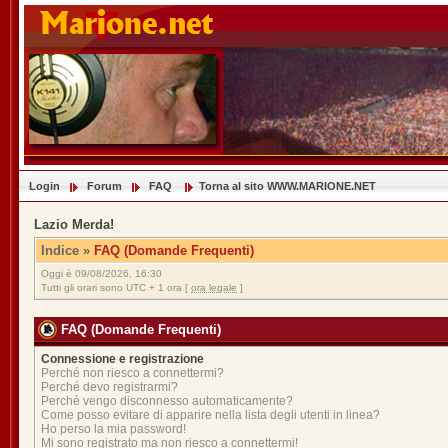
Login
Forum
FAQ
Torna al sito WWW.MARIONE.NET
Lazio Merda!
Indice
»
FAQ (Domande Frequenti)
Oggi è 09/08/2026, 16:30
Tutti gli orari sono UTC + 1 ora [
ora legale
]
FAQ (Domande Frequenti)
Connessione e registrazione
Perché non riesco a connettermi?
Perché devo registrarmi?
Perché vengo disconnesso automaticamente?
Come posso evitare di apparire nella lista degli utenti in linea?
Ho perso la mia password!
Mi sono registrato ma non riesco a connettermi!