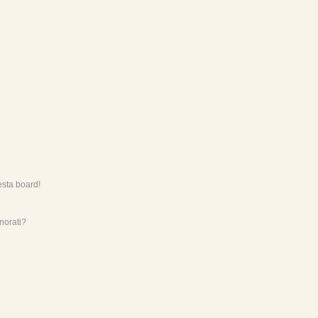
esta board!
norati?