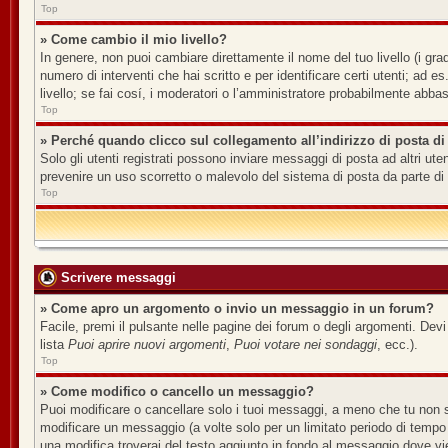
Top
» Come cambio il mio livello?
In genere, non puoi cambiare direttamente il nome del tuo livello (i grad
numero di interventi che hai scritto e per identificare certi utenti; ad
livello; se fai cosí, i moderatori o l’amministratore probabilmente abbas
Top
» Perché quando clicco sul collegamento all’indirizzo di posta di
Solo gli utenti registrati possono inviare messaggi di posta ad altri u
prevenire un uso scorretto o malevolo del sistema di posta da parte di 
Top
Scrivere messaggi
» Come apro un argomento o invio un messaggio in un forum?
Facile, premi il pulsante nelle pagine dei forum o degli argomenti. Devi
lista
Puoi aprire nuovi argomenti
,
Puoi votare nei sondaggi
, ecc.).
Top
» Come modifico o cancello un messaggio?
Puoi modificare o cancellare solo i tuoi messaggi, a meno che tu non
modificare un messaggio (a volte solo per un limitato periodo di tempo
una modifica troverai del testo aggiunto in fondo al messaggio dove v