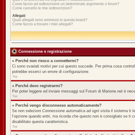
Come faccio ad sottoscrivere un determinato argomento o forum?
Come cancello le mie sottoscrizioni?
Allegati
Quali allegati sono ammessi in questa board?
Come faccio a trovare i miei allegati?
Connessione e registrazione
» Perché non riesco a connettermi?
Ci sono svariati motivi per cui questo succede. Per prima cosa controll
potrebbe esserci un errore di configurazione.
Top
» Perché devo registrarmi?
Per poter leggere ed inviare messaggi sul Forum di Marione.net è necess
Top
» Perché vengo disconnesso automaticamente?
Se non selezioni
Connessione automatica ad ogni visita
il sistema ti 
l’opzione quando entri, ma ricorda che questo non è consigliato se ti co
disabilitato questa caratteristica.
Top