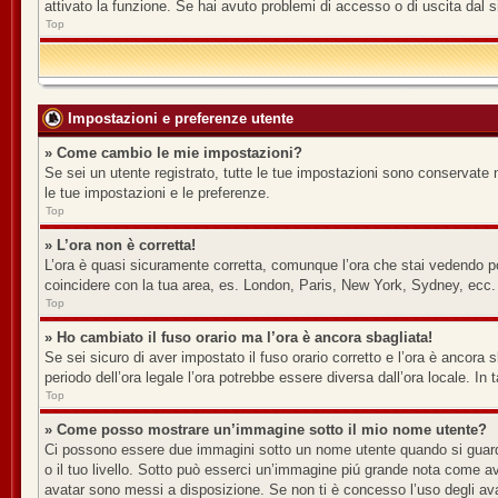
attivato la funzione. Se hai avuto problemi di accesso o di uscita dal s
Top
Impostazioni e preferenze utente
» Come cambio le mie impostazioni?
Se sei un utente registrato, tutte le tue impostazioni sono conservate 
le tue impostazioni e le preferenze.
Top
» L’ora non è corretta!
L’ora è quasi sicuramente corretta, comunque l’ora che stai vedendo potr
coincidere con la tua area, es. London, Paris, New York, Sydney, ecc. N
Top
» Ho cambiato il fuso orario ma l’ora è ancora sbagliata!
Se sei sicuro di aver impostato il fuso orario corretto e l’ora è ancora s
periodo dell’ora legale l’ora potrebbe essere diversa dall’ora locale. In 
Top
» Come posso mostrare un’immagine sotto il mio nome utente?
Ci possono essere due immagini sotto un nome utente quando si guardan
o il tuo livello. Sotto può esserci un’immagine piú grande nota come av
avatar sono messi a disposizione. Se non ti è concesso l’uso degli avat