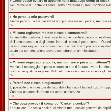
» Come posso evitare di apparire nella lista degli utenti in linea?
Nel Pannello di Controllo Utente, sotto “Preferenze”, trovi l’opzione
Nas
Top
» Ho perso la mia password!
Niente panico! La tua password non può essere recuperata, ma può esse
Top
» Mi sono registrato ma non riesco a connettermi!
Innanzitutto controlla di aver inserito nome utente e password esattame
dall’utente stesso o dagli amministratori, prima di poter entrare. Quando 
nessun messaggio... sei sicuro che il tuo indirizzo di posta sia valido? 
usato sia corretto, allora prova a contattare un amministratore.
Top
» Mi sono registrato tempo fa, ma non riesco piú a connettermi?!
Verifica il messaggio di posta elettronica che ti è stato inviato la prim
utenza per qualche ragione. Molti siti rimuovono periodicamente gli ut
Top
» Perché non riesco a registrarmi?
È possibile che il gestore del sito abbia bannato il tuo indirizzo IP oppu
Contatta un amministratore per avere assistenza.
Top
» Che cosa provoca il comando “Cancella cookie”?
La funzione “Cancella cookie” eliminerà tutti i cookie generati da phpB