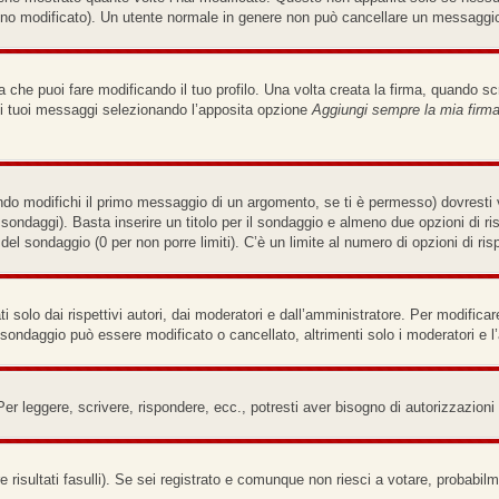
no modificato). Un utente normale in genere non può cancellare un messaggi
che puoi fare modificando il tuo profilo. Una volta creata la firma, quando s
i i tuoi messaggi selezionando l’apposita opzione
Aggiungi sempre la mia firm
do modifichi il primo messaggio di un argomento, se ti è permesso) dovresti v
e sondaggi). Basta inserire un titolo per il sondaggio e almeno due opzioni di ri
a del sondaggio (0 per non porre limiti). C’è un limite al numero di opzioni di ri
solo dai rispettivi autori, dai moderatori e dall’amministratore. Per modifica
sondaggio può essere modificato o cancellato, altrimenti solo i moderatori e l
Per leggere, scrivere, rispondere, ecc., potresti aver bisogno di autorizzazion
 risultati fasulli). Se sei registrato e comunque non riesci a votare, probabilme