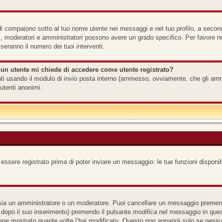
i compaiono sotto al tuo nome utente nei messaggi e nel tuo profilo, a seconda d
 es., moderatori e amministratori possono avere un grado specifico. Per favore 
seranno il numero dei tuoi interventi.
 un utente mi chiede di accedere come utente registrato?
tenti usando il modulo di invio posta interno (ammesso, ovviamente, che gli am
utenti anonimi.
 essere registrato prima di poter inviare un messaggio: le tue funzioni disponib
 sia un amministratore o un moderatore. Puoi cancellare un messaggio premend
 dopo il suo inserimento) premendo il pulsante
modifica
nel messaggio in quest
iene mostrato quante volte l’hai modificato. Questo non apparirà solo se ness