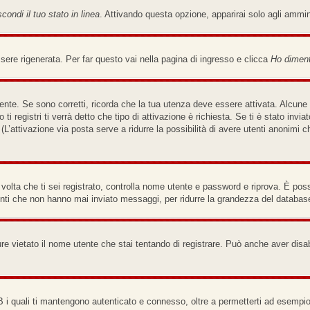
condi il tuo stato in linea
. Attivando questa opzione, apparirai solo agli ammi
re rigenerata. Per far questo vai nella pagina di ingresso e clicca
Ho diment
nte. Se sono corretti, ricorda che la tua utenza deve essere attivata. Alcune 
ti registri ti verrà detto che tipo di attivazione è richiesta. Se ti è stato invi
(L’attivazione via posta serve a ridurre la possibilità di avere utenti anonimi 
a volta che ti sei registrato, controlla nome utente e password e riprova. È pos
enti che non hanno mai inviato messaggi, per ridurre la grandezza del database
re vietato il nome utente che stai tentando di registrare. Può anche aver disabili
B i quali ti mantengono autenticato e connesso, oltre a permetterti ad esempio 