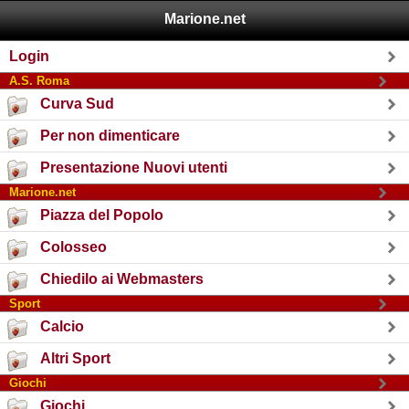
Marione.net
Login
A.S. Roma
Curva Sud
Per non dimenticare
Presentazione Nuovi utenti
Marione.net
Piazza del Popolo
Colosseo
Chiedilo ai Webmasters
Sport
Calcio
Altri Sport
Giochi
Giochi