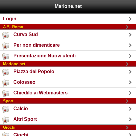
Marione.net
Login
A.S. Roma
Curva Sud
Per non dimenticare
Presentazione Nuovi utenti
Marione.net
Piazza del Popolo
Colosseo
Chiedilo ai Webmasters
Sport
Calcio
Altri Sport
Giochi
Giochi