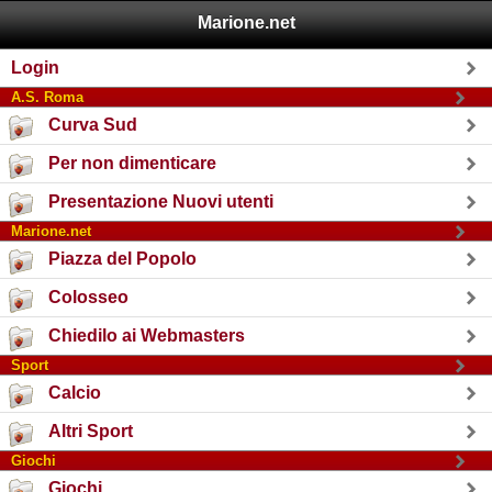
Marione.net
Login
A.S. Roma
Curva Sud
Per non dimenticare
Presentazione Nuovi utenti
Marione.net
Piazza del Popolo
Colosseo
Chiedilo ai Webmasters
Sport
Calcio
Altri Sport
Giochi
Giochi