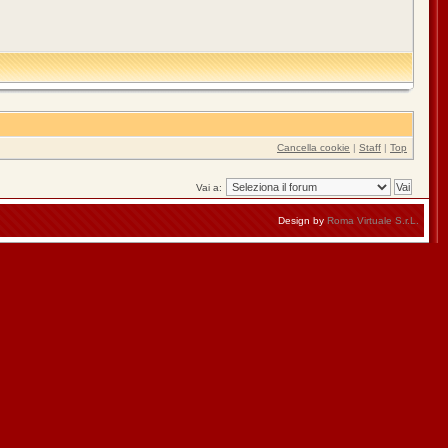
Cancella cookie
|
Staff
|
Top
Vai a:
Design by
Roma Virtuale S.r.L.