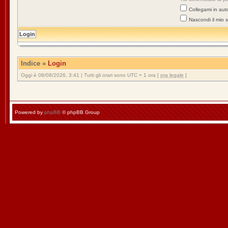
Collegami in aut
Nascondi il mio 
Indice
»
Login
Oggi è 08/08/2026, 3:41 | Tutti gli orari sono UTC + 1 ora [
ora legale
]
Powered by
phpBB
© phpBB Group