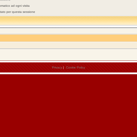
omatico ad ogni visita
stato per questa sessione
Privacy
|
Cookie Policy