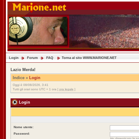
Login
Forum
FAQ
Torna al sito WWW.MARIONE.NET
Lazio Merda!
Indice
»
Login
Oggi è 08/08/2026, 3:41
Tutti gli orari sono UTC + 1 ora [
ora legale
]
Login
Nome utente:
Password:
Ho dimenticato la p