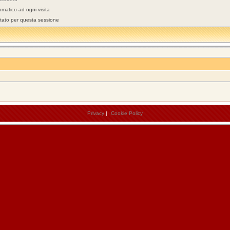
omatico ad ogni visita
stato per questa sessione
Privacy
|
Cookie Policy