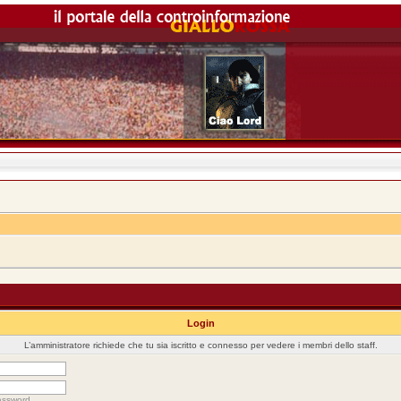
Login
L’amministratore richiede che tu sia iscritto e connesso per vedere i membri dello staff.
assword