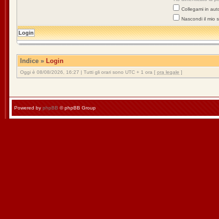
Collegami in aut
Nascondi il mio 
Indice
»
Login
Oggi è 08/08/2026, 16:27 | Tutti gli orari sono UTC + 1 ora [
ora legale
]
Powered by
phpBB
© phpBB Group