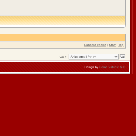
Cancella cookie
|
Staff
|
Top
Vai a:
Design by
Roma Virtuale S.r.L.