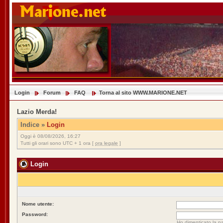
Login
Forum
FAQ
Torna al sito WWW.MARIONE.NET
Lazio Merda!
Indice
»
Login
Oggi è 08/08/2026, 16:27
Tutti gli orari sono UTC + 1 ora [
ora legale
]
Login
Nome utente:
Password:
Ho dimenticato la p