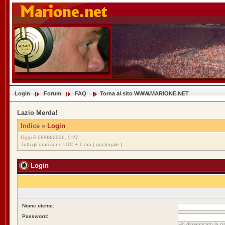
Login
Forum
FAQ
Torna al sito WWW.MARIONE.NET
Lazio Merda!
Indice
»
Login
Oggi è 08/08/2026, 5:27
Tutti gli orari sono UTC + 1 ora [
ora legale
]
Login
Nome utente:
Password:
Ho dimenticato la p