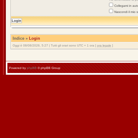
Collegami in aut
Nascondi il mio 
Indice
»
Login
Oggi è 08/08/2026, 5:27 | Tutti gli orari sono UTC + 1 ora [
ora legale
]
Powered by
phpBB
© phpBB Group