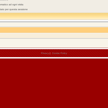
omatico ad ogni visita
stato per questa sessione
Privacy
|
Cookie Policy