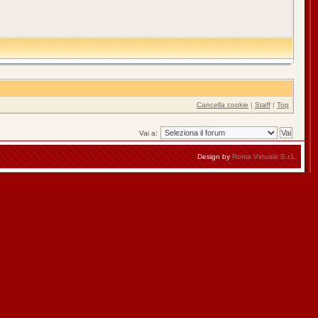
Cancella cookie
|
Staff
|
Top
Vai a:
Design by
Roma Virtuale S.r.L.