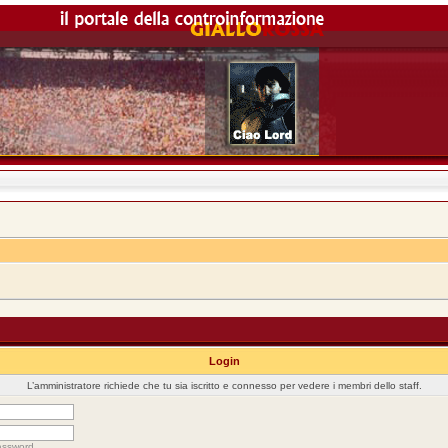
Login
L’amministratore richiede che tu sia iscritto e connesso per vedere i membri dello staff.
assword