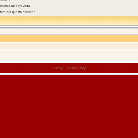
omatico ad ogni visita
stato per questa sessione
Privacy
|
Cookie Policy