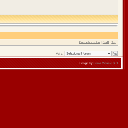
Cancella cookie
|
Staff
|
Top
Vai a:
Design by
Roma Virtuale S.r.L.