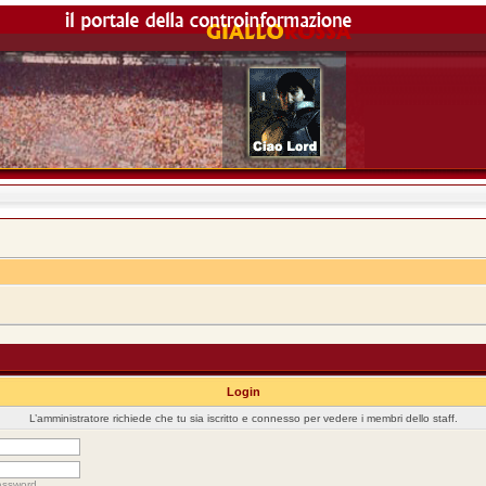
Login
L’amministratore richiede che tu sia iscritto e connesso per vedere i membri dello staff.
assword