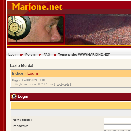
Login
Forum
FAQ
Torna al sito WWW.MARIONE.NET
Lazio Merda!
Indice
»
Login
Oggi è 07/08/2026, 1:01
Tutti gli orari sono UTC + 1 ora [
ora legale
]
Login
Nome utente:
Password:
Ho dimenticato la p