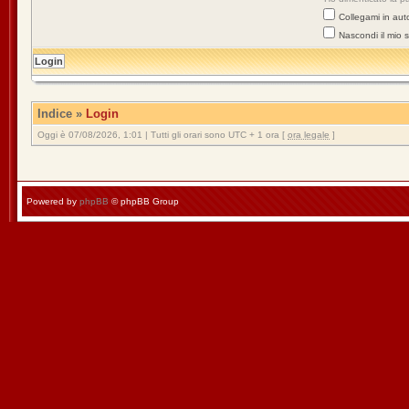
Collegami in aut
Nascondi il mio 
Indice
»
Login
Oggi è 07/08/2026, 1:01 | Tutti gli orari sono UTC + 1 ora [
ora legale
]
Powered by
phpBB
© phpBB Group