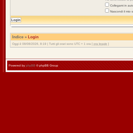
Collegami in aut
Nascondi il mio 
Indice
»
Login
Oggi è 08/08/2026, 8:19 | Tutti gli orari sono UTC + 1 ora [
ora legale
]
Powered by
phpBB
© phpBB Group