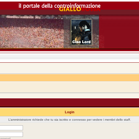
Login
L’amministratore richiede che tu sia iscritto e connesso per vedere i membri dello staff.
assword