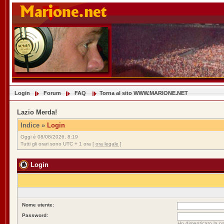
Login
Forum
FAQ
Torna al sito WWW.MARIONE.NET
Lazio Merda!
Indice
»
Login
Oggi è 08/08/2026, 8:19
Tutti gli orari sono UTC + 1 ora [
ora legale
]
Login
Nome utente:
Password:
Ho dimenticato la p