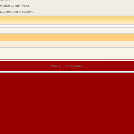
omatico ad ogni visita
stato per questa sessione
Privacy
|
Cookie Policy