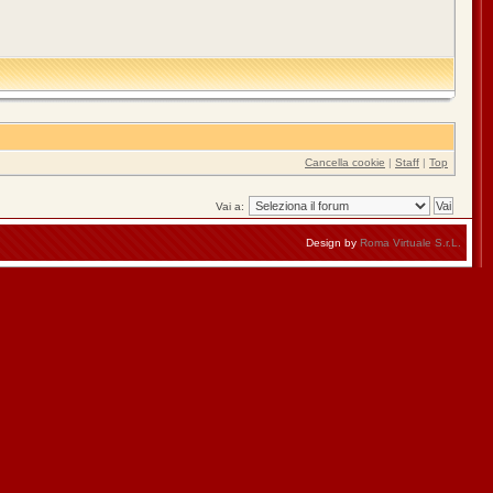
Cancella cookie
|
Staff
|
Top
Vai a:
Design by
Roma Virtuale S.r.L.