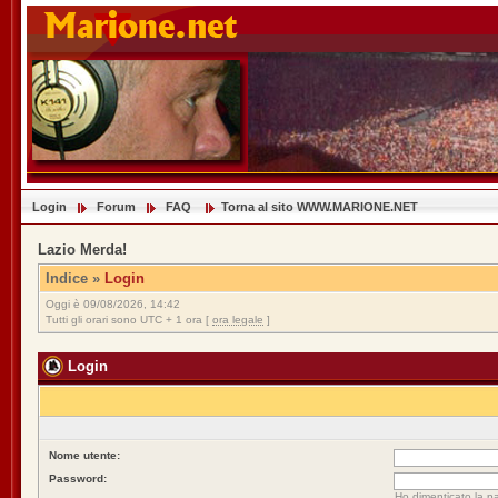
Login
Forum
FAQ
Torna al sito WWW.MARIONE.NET
Lazio Merda!
Indice
»
Login
Oggi è 09/08/2026, 14:42
Tutti gli orari sono UTC + 1 ora [
ora legale
]
Login
Nome utente:
Password:
Ho dimenticato la p