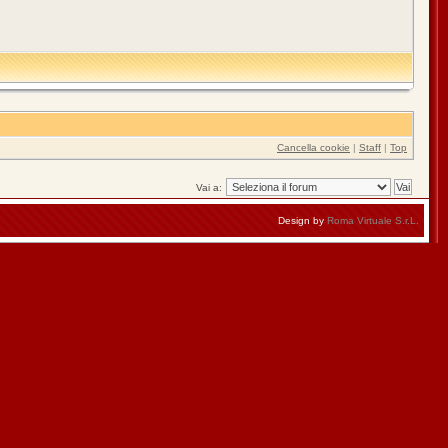
Cancella cookie
|
Staff
|
Top
Vai a:
Design by
Roma Virtuale S.r.L.