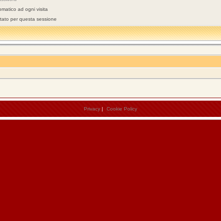
omatico ad ogni visita
stato per questa sessione
Privacy
|
Cookie Policy