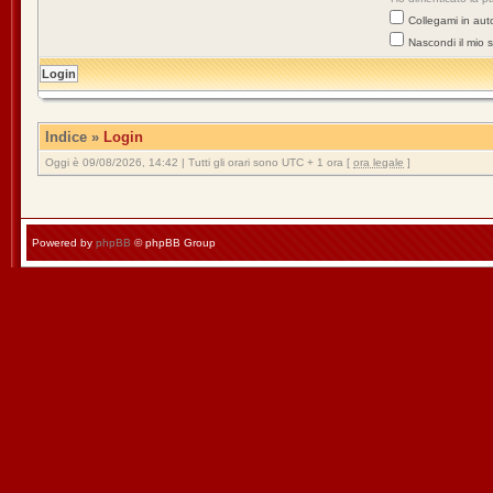
Collegami in aut
Nascondi il mio 
Indice
»
Login
Oggi è 09/08/2026, 14:42 | Tutti gli orari sono UTC + 1 ora [
ora legale
]
Powered by
phpBB
© phpBB Group