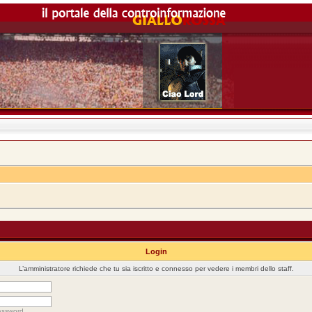
Login
L’amministratore richiede che tu sia iscritto e connesso per vedere i membri dello staff.
assword