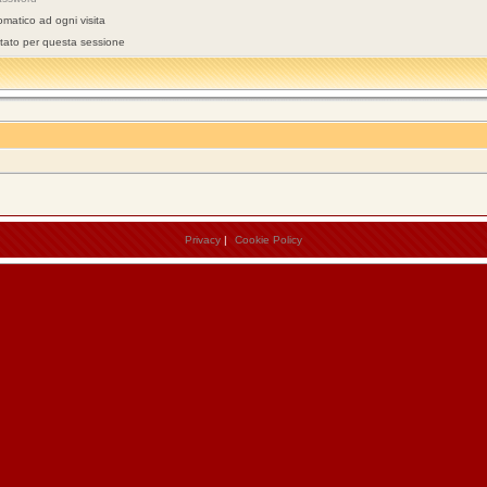
omatico ad ogni visita
stato per questa sessione
Privacy
|
Cookie Policy