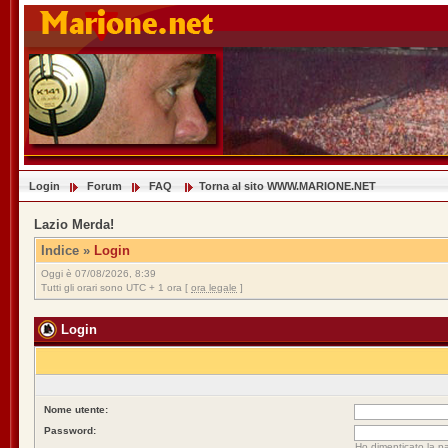
Login
Forum
FAQ
Torna al sito WWW.MARIONE.NET
Lazio Merda!
Indice
»
Login
Oggi è 07/08/2026, 8:39
Tutti gli orari sono UTC + 1 ora [
ora legale
]
Login
Nome utente:
Password:
Ho dimenticato la p