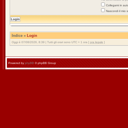
Collegami in aut
Nascondi il mio 
Indice
»
Login
Oggi è 07/08/2026, 8:39 | Tutti gli orari sono UTC + 1 ora [
ora legale
]
Powered by
phpBB
© phpBB Group