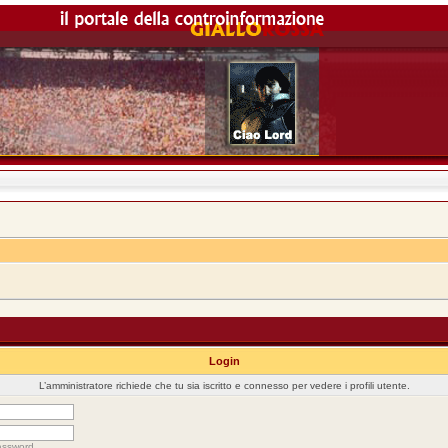
Login
L’amministratore richiede che tu sia iscritto e connesso per vedere i profili utente.
assword