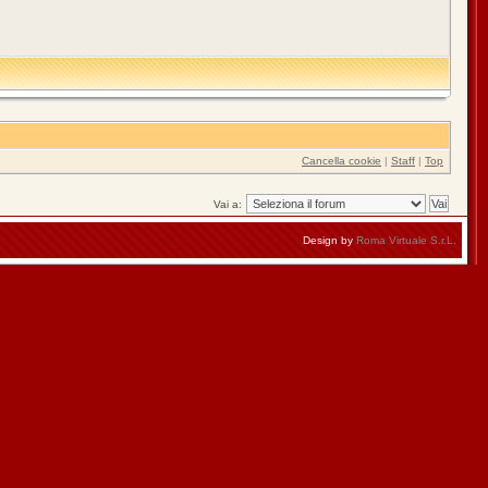
Cancella cookie
|
Staff
|
Top
Vai a:
Design by
Roma Virtuale S.r.L.