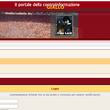
Login
L’amministratore richiede che tu sia iscritto e connesso per vedere i profili utente.
assword