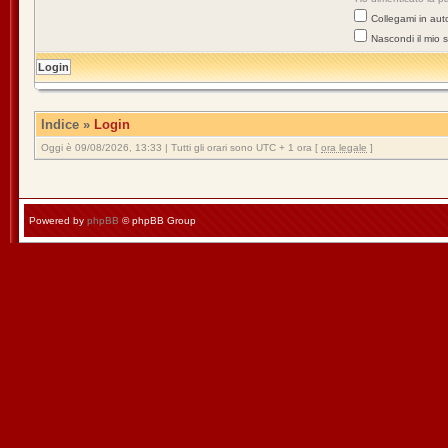
Collegami in aut
Nascondi il mio 
Indice
»
Login
Oggi è 09/08/2026, 13:33 | Tutti gli orari sono UTC + 1 ora [
ora legale
]
Powered by
phpBB
© phpBB Group