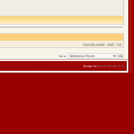
Cancella cookie
|
Staff
|
Top
Vai a:
Design by
Roma Virtuale S.r.L.