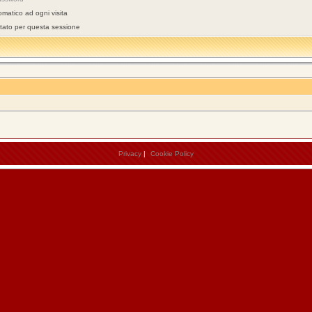
omatico ad ogni visita
stato per questa sessione
Privacy
|
Cookie Policy