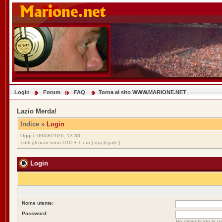
Login
Forum
FAQ
Torna al sito WWW.MARIONE.NET
Lazio Merda!
Indice
»
Login
Oggi è 09/08/2026, 13:33
Tutti gli orari sono UTC + 1 ora [
ora legale
]
Login
Nome utente:
Password:
Ho dimenticato la p