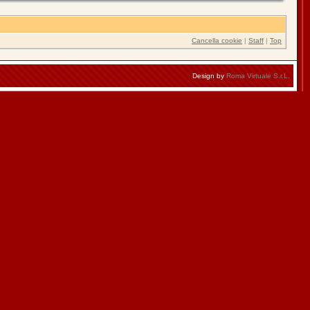
Cancella cookie
|
Staff
|
Top
Design by
Roma Virtuale S.r.L.