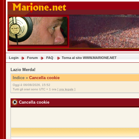
Login
Forum
FAQ
Torna al sito WWW.MARIONE.NET
Lazio Merda!
Indice
»
Cancella cookie
Oggi è 06/08/2026, 15:52
Tutti gli orari sono UTC + 1 ora [
ora legale
]
Cancella cookie