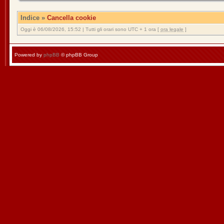
Indice
»
Cancella cookie
Oggi è 06/08/2026, 15:52 | Tutti gli orari sono UTC + 1 ora [
ora legale
]
Powered by
phpBB
© phpBB Group