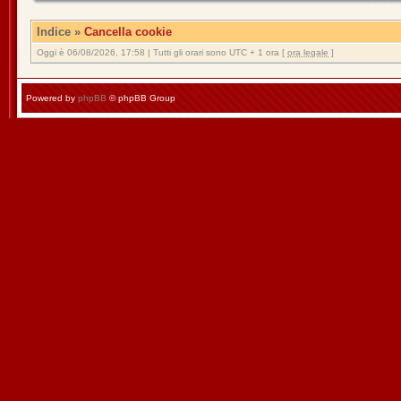
Indice
»
Cancella cookie
Oggi è 06/08/2026, 17:58 | Tutti gli orari sono UTC + 1 ora [
ora legale
]
Powered by
phpBB
© phpBB Group