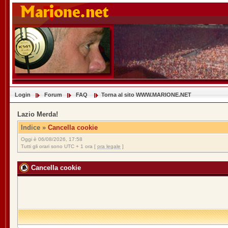
Login
Forum
FAQ
Torna al sito WWW.MARIONE.NET
Lazio Merda!
Indice
»
Cancella cookie
Oggi è 06/08/2026, 17:58
Tutti gli orari sono UTC + 1 ora [
ora legale
]
Cancella cookie