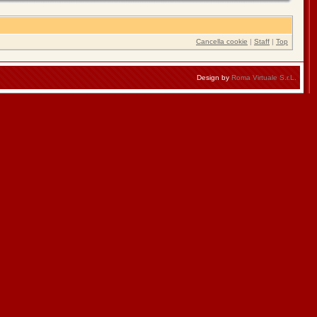
Cancella cookie
|
Staff
|
Top
Design by
Roma Virtuale S.r.L.