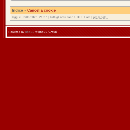
Indice
»
Cancella cookie
Oggi è 06/08/2026, 21:57 | Tutti gli orari sono UTC + 1 ora [
ora legale
]
Powered by
phpBB
© phpBB Group