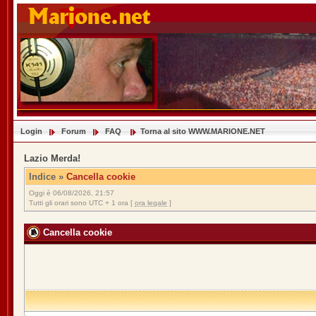
Login
Forum
FAQ
Torna al sito WWW.MARIONE.NET
Lazio Merda!
Indice
»
Cancella cookie
Oggi è 06/08/2026, 21:57
Tutti gli orari sono UTC + 1 ora [
ora legale
]
Cancella cookie