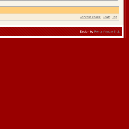
Cancella cookie
|
Staff
|
Top
Design by
Roma Virtuale S.r.L.