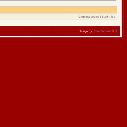
Cancella cookie
|
Staff
|
Top
Design by
Roma Virtuale S.r.L.