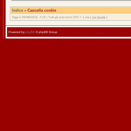
Indice
»
Cancella cookie
Oggi è 06/08/2026, 7:23 | Tutti gli orari sono UTC + 1 ora [
ora legale
]
Powered by
phpBB
© phpBB Group