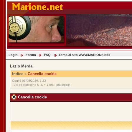
Login
Forum
FAQ
Torna al sito WWW.MARIONE.NET
Lazio Merda!
Indice
»
Cancella cookie
Oggi è 06/08/2026, 7:23
Tutti gli orari sono UTC + 1 ora [
ora legale
]
Cancella cookie