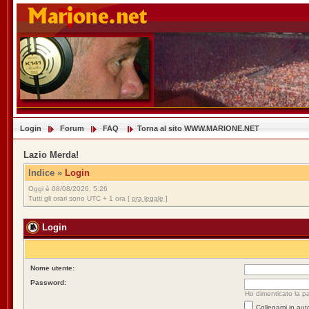
Login
Forum
FAQ
Torna al sito WWW.MARIONE.NET
Lazio Merda!
Indice
»
Login
Oggi è 08/08/2026, 5:26
Tutti gli orari sono UTC + 1 ora [
ora legale
]
Login
Nome utente:
Password:
Ho dimenticato la p
Collegami in aut