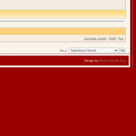
Cancella cookie
|
Staff
|
Top
Vai a:
Design by
Roma Virtuale S.r.L.