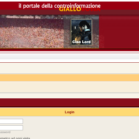
Login
assword
omatico ad ogni visita