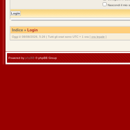
Nascondi il mio 
Indice
»
Login
Oggi è 08/08/2026, 5:26 | Tutti gli orari sono UTC + 1 ora [
ora legale
]
Powered by
phpBB
© phpBB Group