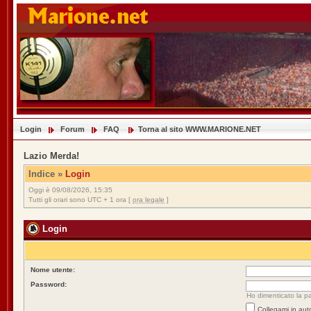
Login
Forum
FAQ
Torna al sito WWW.MARIONE.NET
Lazio Merda!
Indice
»
Login
Oggi è 09/08/2026, 15:35
Tutti gli orari sono UTC + 1 ora [
ora legale
]
Login
Nome utente:
Password:
Ho dimenticato la p
Collegami in aut