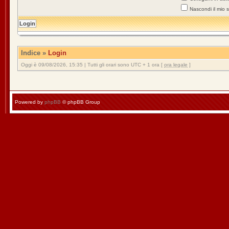
Nascondi il mio 
Indice
»
Login
Oggi è 09/08/2026, 15:35 | Tutti gli orari sono UTC + 1 ora [
ora legale
]
Powered by
phpBB
© phpBB Group