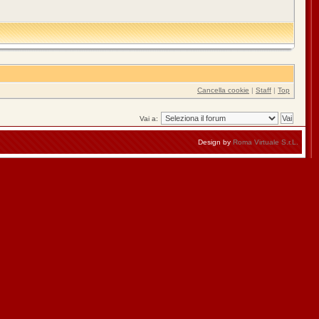
Cancella cookie
|
Staff
|
Top
Vai a:
Design by
Roma Virtuale S.r.L.