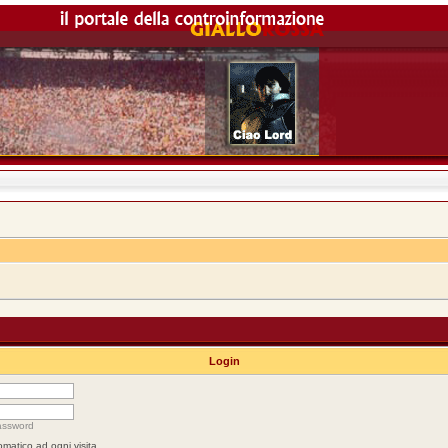
Login
assword
omatico ad ogni visita