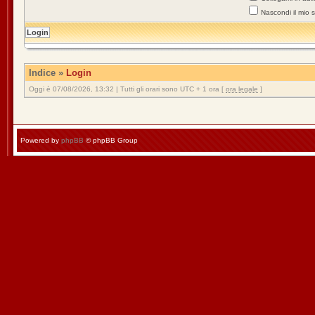
Nascondi il mio 
Indice
»
Login
Oggi è 07/08/2026, 13:32 | Tutti gli orari sono UTC + 1 ora [
ora legale
]
Powered by
phpBB
© phpBB Group