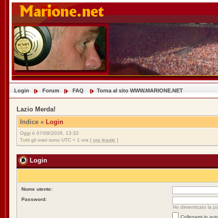
Login
Forum
FAQ
Torna al sito WWW.MARIONE.NET
Lazio Merda!
Indice
»
Login
Oggi è 07/08/2026, 13:32
Tutti gli orari sono UTC + 1 ora [
ora legale
]
Login
Nome utente:
Password:
Ho dimenticato la p
Collegami in aut