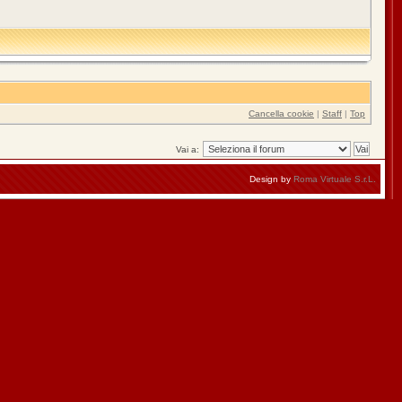
Cancella cookie
|
Staff
|
Top
Vai a:
Design by
Roma Virtuale S.r.L.