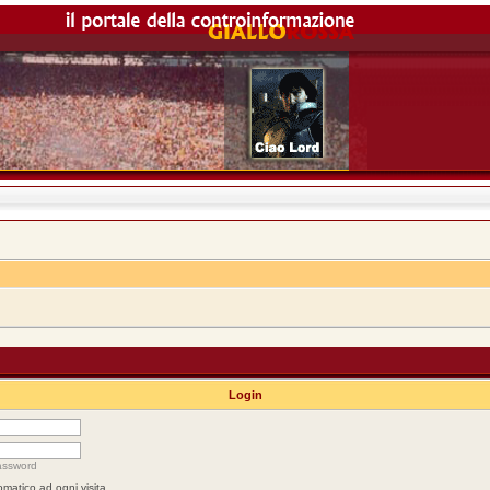
Login
assword
omatico ad ogni visita