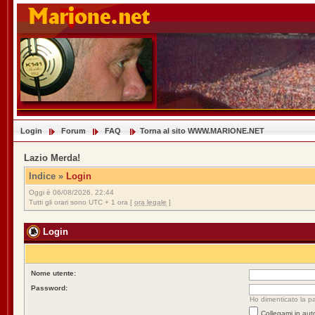
Login
Forum
FAQ
Torna al sito WWW.MARIONE.NET
Lazio Merda!
Indice
»
Login
Oggi è 06/08/2026, 22:44
Tutti gli orari sono UTC + 1 ora [
ora legale
]
Login
Nome utente:
Password:
Ho dimenticato la p
Collegami in aut