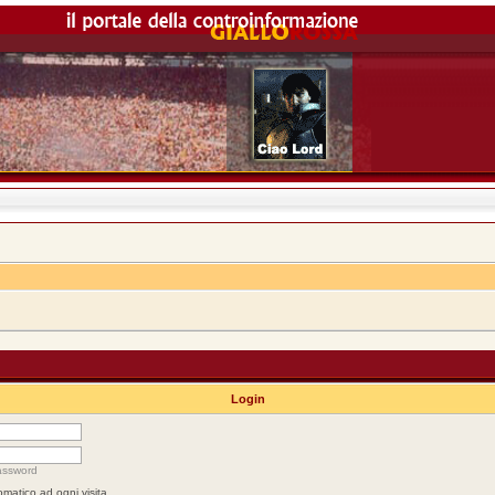
Login
assword
omatico ad ogni visita