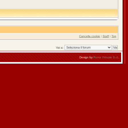
Cancella cookie
|
Staff
|
Top
Vai a:
Design by
Roma Virtuale S.r.L.