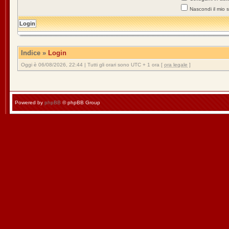
Nascondi il mio 
Indice
»
Login
Oggi è 06/08/2026, 22:44 | Tutti gli orari sono UTC + 1 ora [
ora legale
]
Powered by
phpBB
© phpBB Group