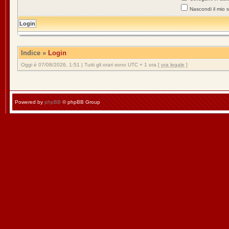
Nascondi il mio 
Indice
»
Login
Oggi è 07/08/2026, 1:51 | Tutti gli orari sono UTC + 1 ora [
ora legale
]
Powered by
phpBB
© phpBB Group