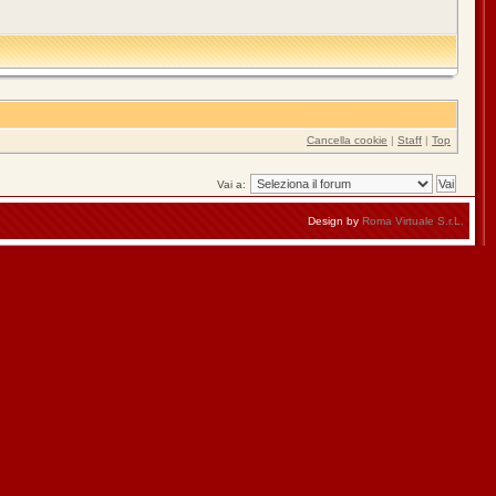
Cancella cookie
|
Staff
|
Top
Vai a:
Design by
Roma Virtuale S.r.L.