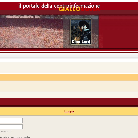
Login
assword
omatico ad ogni visita