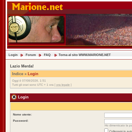
Login
Forum
FAQ
Torna al sito WWW.MARIONE.NET
Lazio Merda!
Indice
»
Login
Oggi è 07/08/2026, 1:51
Tutti gli orari sono UTC + 1 ora [
ora legale
]
Login
Nome utente:
Password:
Ho dimenticato la p
Collegami in aut