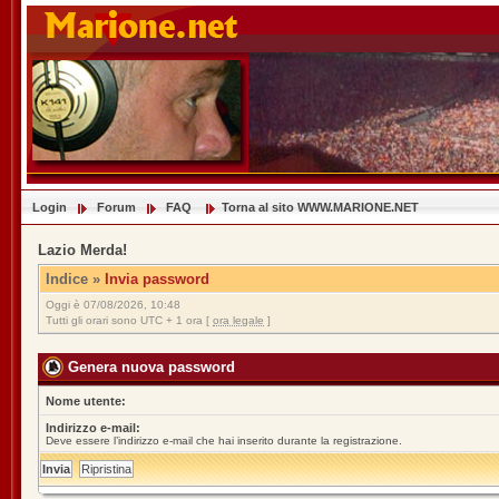
Login
Forum
FAQ
Torna al sito WWW.MARIONE.NET
Lazio Merda!
Indice
»
Invia password
Oggi è 07/08/2026, 10:48
Tutti gli orari sono UTC + 1 ora [
ora legale
]
Genera nuova password
Nome utente:
Indirizzo e-mail:
Deve essere l’indirizzo e-mail che hai inserito durante la registrazione.