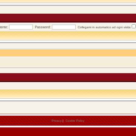
ente:
Password:
Collegami in automatico ad ogni visita
Privacy
|
Cookie Policy