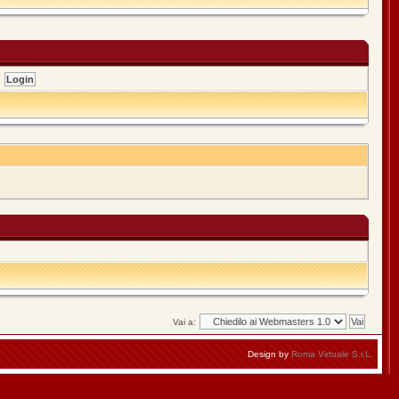
Vai a:
Design by
Roma Virtuale S.r.L.