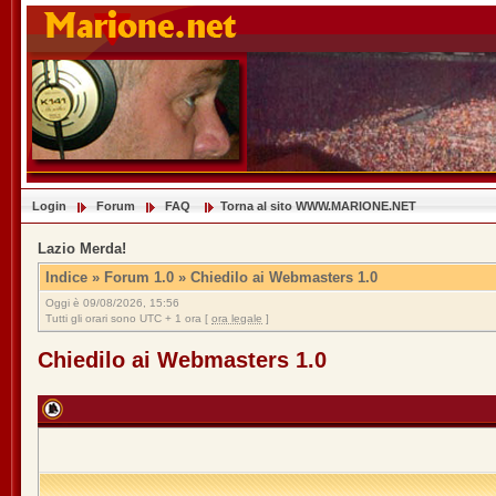
Login
Forum
FAQ
Torna al sito WWW.MARIONE.NET
Lazio Merda!
Indice
»
Forum 1.0
»
Chiedilo ai Webmasters 1.0
Oggi è 09/08/2026, 15:56
Tutti gli orari sono UTC + 1 ora [
ora legale
]
Chiedilo ai Webmasters 1.0