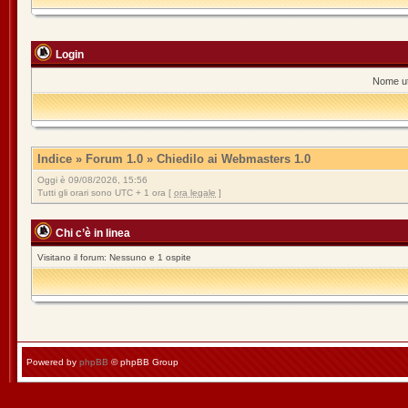
Login
Nome ut
Indice
»
Forum 1.0
»
Chiedilo ai Webmasters 1.0
Oggi è 09/08/2026, 15:56
Tutti gli orari sono UTC + 1 ora [
ora legale
]
Chi c’è in linea
Visitano il forum: Nessuno e 1 ospite
Powered by
phpBB
© phpBB Group