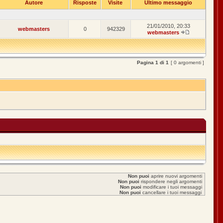
Autore
Risposte
Visite
Ultimo messaggio
21/01/2010, 20:33
webmasters
0
942329
webmasters
Pagina
1
di
1
[ 0 argomenti ]
Non puoi
aprire nuovi argomenti
Non puoi
rispondere negli argomenti
Non puoi
modificare i tuoi messaggi
Non puoi
cancellare i tuoi messaggi