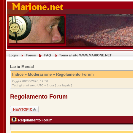
Login
Forum
FAQ
Torna al sito WWW.MARIONE.NET
Lazio Merda!
Indice
»
Moderazione
»
Regolamento Forum
Oggi è 08/08/2026, 12:50
Tutti gli orari sono UTC + 1 ora [
ora legale
]
Regolamento Forum
Scrivi un nuovo
argomento
Regolamento Forum