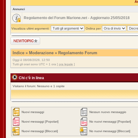
Ar
Annunci
Regolamento del Forum Marione.net - Aggiornato 25/05/2018
Visualizza ultimi argomenti:
Ordina per
Scrivi un nuovo
argomento
Indice
»
Moderazione
»
Regolamento Forum
Oggi è 08/08/2026, 12:50
Tutti gli orari sono UTC + 1 ora [
ora legale
]
Chi c’è in linea
Visitano il forum: Nessuno e 1 ospite
Nuovi messaggi
Nessun nuovo messaggio
Nuovi messaggi [Popolari]
No nuovi messaggi [Popolari]
Nuovi messaggi [Bloccati]
No nuovi messaggi [Bloccati]