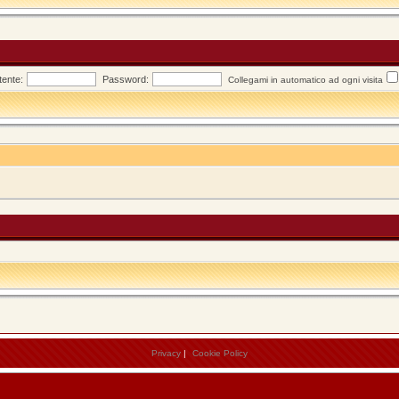
ente:
Password:
Collegami in automatico ad ogni visita
Privacy
|
Cookie Policy