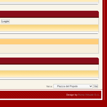
Vai a:
Design by
Roma Virtuale S.r.L.