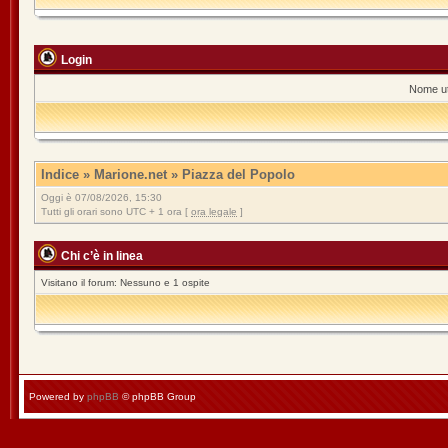
Login
Nome ut
Indice
»
Marione.net
»
Piazza del Popolo
Oggi è 07/08/2026, 15:30
Tutti gli orari sono UTC + 1 ora [
ora legale
]
Chi c’è in linea
Visitano il forum: Nessuno e 1 ospite
Powered by
phpBB
© phpBB Group