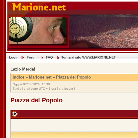
Login
Forum
FAQ
Torna al sito WWW.MARIONE.NET
Lazio Merda!
Indice
»
Marione.net
»
Piazza del Popolo
Oggi è 07/08/2026, 15:30
Tutti gli orari sono UTC + 1 ora [
ora legale
]
Piazza del Popolo